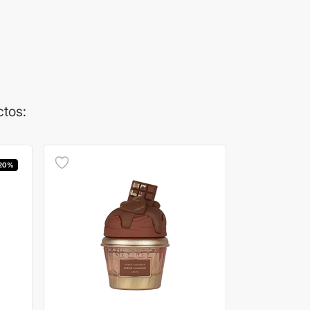
ctos:
 20%