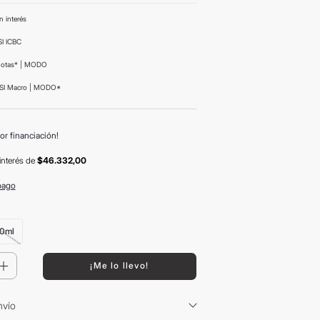
n interés
I ICBC
uotas* | MODO
SI Macro | MODO*
or financiación!
interés
de
$46.332,00
pago
0ml
＋
¡Me lo llevo!
nvío