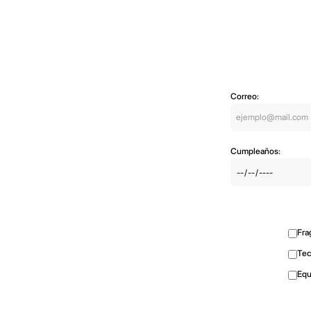
Correo:
Cumpleaños:
Fra
Tec
Equ