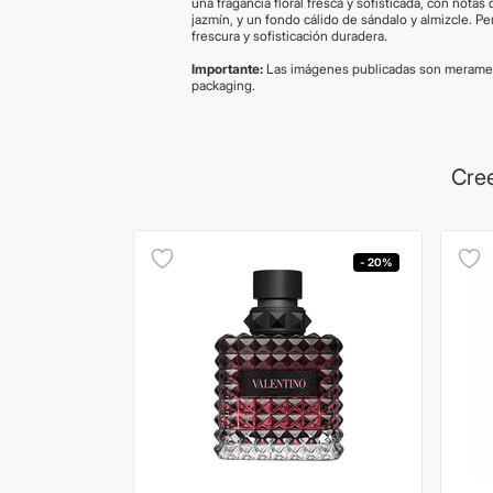
una fragancia floral fresca y sofisticada, con notas 
jazmín, y un fondo cálido de sándalo y almizcle. P
frescura y sofisticación duradera.
Importante:
Las imágenes publicadas son meramen
packaging.
Cree
- 20%