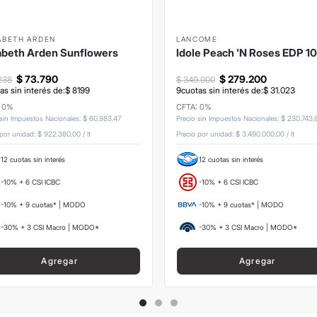
ABETH ARDEN
LANCOME
abeth Arden Sunflowers
Idole Peach 'N Roses EDP 1
$
73
.
790
$
279
.
200
238
$
349
.
000
as sin interés de:
$
8199
9
cuotas sin interés de:
$
31
.
023
: 0%
CFTA: 0%
 sin Impuestos Nacionales
:
$
60
.
983
,
47
Precio sin Impuestos Nacionales
:
$
230
.
743
,
 por unidad:
$ 922.380,00
/
lt
Precio por unidad:
$ 3.490.000,00
/
lt
12 cuotas sin interés
12 cuotas sin interés
-10% + 6 CSI ICBC
-10% + 6 CSI ICBC
-10% + 9 cuotas* | MODO
-10% + 9 cuotas* | MODO
-30% + 3 CSI Macro | MODO*
-30% + 3 CSI Macro | MODO*
Agregar
Agregar