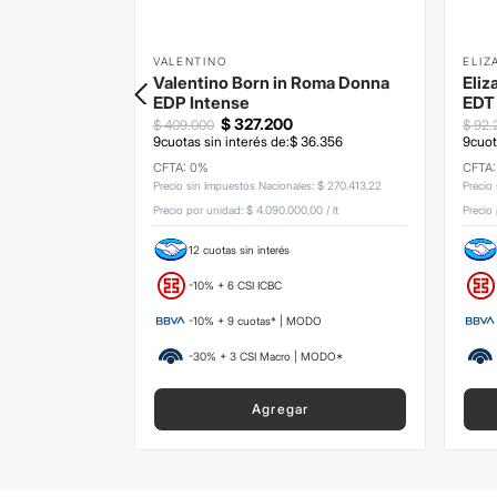
VALENTINO
ELIZ
 EDP 75ml
Valentino Born in Roma Donna
Eliz
EDP Intense
EDT
$
327
.
200
$
409
.
000
$
92
.
9
cuotas sin interés de:
$
36
.
356
9
cuot
9
.
778
CFTA: 0%
CFTA
Precio sin Impuestos Nacionales
:
$
270
.
413
,
22
Precio
s
:
$
221
.
487
,
6
Precio por unidad:
$ 4.090.000,00
/
lt
Precio
,33
/
lt
12 cuotas sin interés
-10% + 6 CSI ICBC
ODO
-10% + 9 cuotas* | MODO
 MODO*
-30% + 3 CSI Macro | MODO*
Agregar