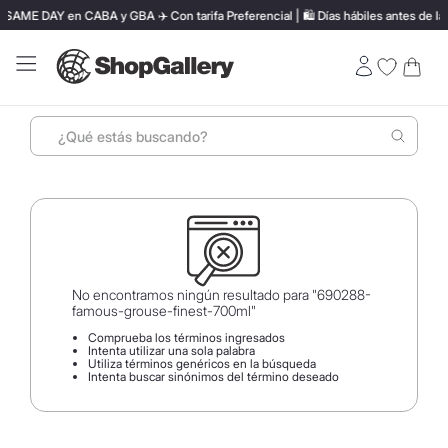
SAME DAY en CABA y GBA ✈️ Con tarifa Preferencial | 🛍️ Días hábiles antes de las
¿Qué estás buscando?
Términos más buscados
1
.
perfumes
2
.
lentes sol
3
.
ray ban
No encontramos ningún resultado para "
690288-
famous-grouse-finest-700ml
"
4
.
termo stanley
Comprueba los términos ingresados
Intenta utilizar una sola palabra
5
.
bressia
Utiliza términos genéricos en la búsqueda
Intenta buscar sinónimos del término deseado
6
.
vino
7
.
hugo boss