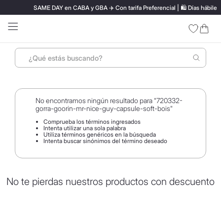
SAME DAY en CABA y GBA ✈️ Con tarifa Preferencial | 🛍️ Días hábiles an
¿Qué estás buscando?
No encontramos ningún resultado para "
720332-
gorra-goorin-mr-nice-guy-capsule-soft-bois
"
Comprueba los términos ingresados
Intenta utilizar una sola palabra
Utiliza términos genéricos en la búsqueda
Intenta buscar sinónimos del término deseado
No te pierdas nuestros productos con descuento