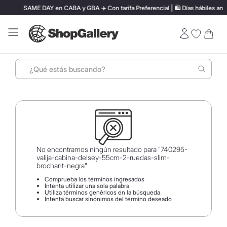
SAME DAY en CABA y GBA ✈️ Con tarifa Preferencial | 🛍️ Días hábiles antes
¿Qué estás buscando?
Términos más buscados
1
.
perfumes
2
.
lentes sol
3
.
termo stanley
No encontramos ningún resultado para "
740295-
valija-cabina-delsey-55cm-2-ruedas-slim-
4
.
ray ban
brochant-negra
"
Comprueba los términos ingresados
5
.
vino
Intenta utilizar una sola palabra
Utiliza términos genéricos en la búsqueda
6
.
bressia
Intenta buscar sinónimos del término deseado
7
.
mochila