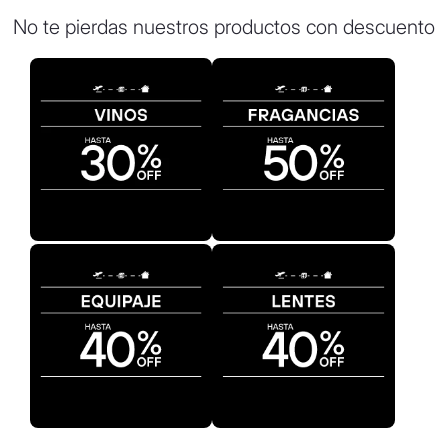
8
.
termo
No te pierdas nuestros productos con descuento
9
.
carolina herrera
10
.
tom ford