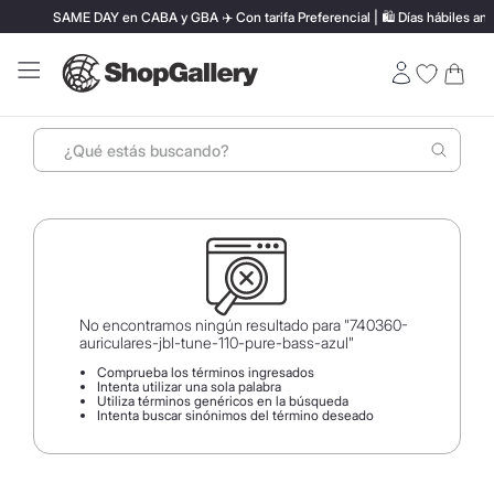
SAME DAY en CABA y GBA ✈️ Con tarifa Preferencial | 🛍️ Días hábiles antes de 
¿Qué estás buscando?
Términos más buscados
1
.
perfumes
2
.
lentes sol
3
.
termo stanley
No encontramos ningún resultado para "
740360-
auriculares-jbl-tune-110-pure-bass-azul
"
4
.
ray ban
Comprueba los términos ingresados
Intenta utilizar una sola palabra
5
.
vino
Utiliza términos genéricos en la búsqueda
Intenta buscar sinónimos del término deseado
6
.
bressia
7
.
hugo boss