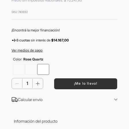
Precio sin Impuestos Nacionales
:
$
70
.
247
,
93
8
.
mochila
SKU
:
740692
9
.
carolina herrera
10
.
tom ford
¡Encontrá la mejor financiación!
6 cuotas
sin interés
de
$14.167,00
Ver medios de pago
Color
:
Rose Quartz
－
＋
¡Me lo llevo!
Calcular envío
Información del producto