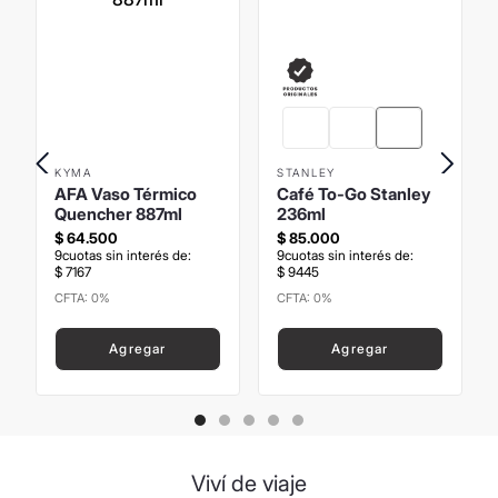
KYMA
STANLEY
AFA Vaso Térmico
Café To-Go Stanley
Quencher 887ml
236ml
$
64
.
500
$
85
.
000
9
cuotas sin interés de:
9
cuotas sin interés de:
$
7167
$
9445
CFTA: 0%
CFTA: 0%
Precio sin Impuestos
Precio sin Impuestos
Nacionales
:
$
53
.
305
,
79
Nacionales
:
$
70
.
247
,
93
Agregar
Agregar