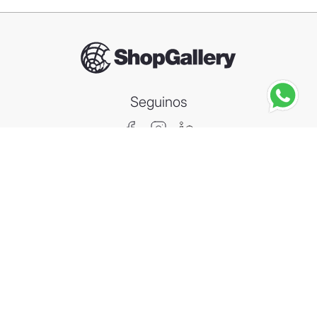
Seguinos
STANLEY
Café To-Go Stanley 236ml
－
＋
Agregar al carrito
Compra segura
Información
Categorías
Contacto