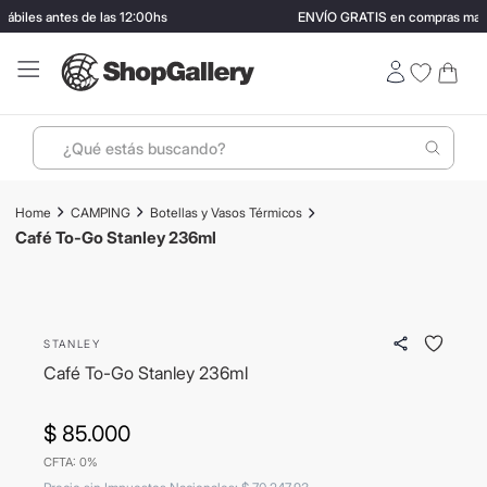
biles antes de las 12:00hs
ENVÍO GRATIS en compras mayor
¿Qué estás buscando?
Términos más buscados
CAMPING
Botellas y Vasos Térmicos
1
.
perfumes
Café To-Go Stanley 236ml
2
.
ray ban
3
.
lentes sol
STANLEY
4
.
termo stanley
Café To-Go Stanley 236ml
5
.
vino
6
.
bressia
$
85
.
000
CFTA: 0%
7
.
hugo boss