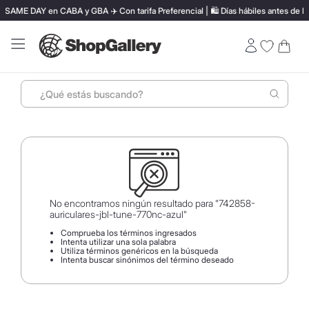
SAME DAY en CABA y GBA ✈️ Con tarifa Preferencial | 🛍️ Días hábiles antes de las
¿Qué estás buscando?
Términos más buscados
1
.
perfumes
2
.
termo stanley
3
.
ray ban
No encontramos ningún resultado para "
742858-
auriculares-jbl-tune-770nc-azul
"
4
.
lentes sol
Comprueba los términos ingresados
Intenta utilizar una sola palabra
5
.
bressia
Utiliza términos genéricos en la búsqueda
Intenta buscar sinónimos del término deseado
6
.
vino
7
.
carolina herrera