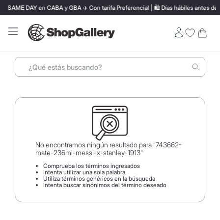
SAME DAY en CABA y GBA ✈️ Con tarifa Preferencial | 🛍️ Días hábiles antes de l
¿Qué estás buscando?
Términos más buscados
1
.
perfumes
2
.
lentes sol
3
.
ray ban
No encontramos ningún resultado para "
743662-
mate-236ml-messi-x-stanley-1913
"
4
.
termo stanley
Comprueba los términos ingresados
Intenta utilizar una sola palabra
5
.
bressia
Utiliza términos genéricos en la búsqueda
Intenta buscar sinónimos del término deseado
6
.
vino
7
.
hugo boss