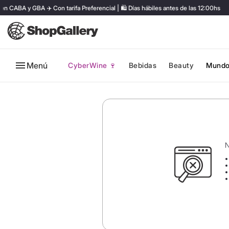
ABA y GBA ✈️ Con tarifa Preferencial | 🛍️ Días hábiles antes de las 12:00hs
Menú
CyberWine 🍷
Bebidas
Beauty
Mundo
N