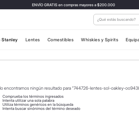
ENVÍO GRATIS en compras mayores a $200.000
¿Qué estás buscan
 Stanley
Lentes
Comestibles
Whiskies y Spirits
Equip
o encontramos ningún resultado para "
744726-lentes-sol-oakley-oo9438
Comprueba los términos ingresados
Intenta utilizar una sola palabra
Utiliza términos genéricos en la búsqueda
Intenta buscar sinónimos del término deseado