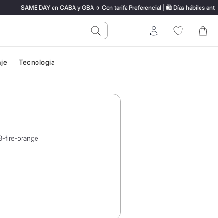
SAME DAY en CABA y GBA ✈️ Con tarifa Preferencial | 🛍️ Días hábiles antes 
do?
Entrar
aje
Tecnologia
-fire-orange
"