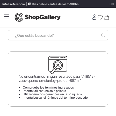
a Preferencial | 🛍️ Días hábiles antes de las 12:00hs
ENVÍ
¿Qué estás buscando?
Términos más buscados
1
.
perfumes
2
.
lentes sol
3
.
ray ban
No encontramos ningún resultado para "
748518-
vaso-quencher-stanley-protour-887ml
"
4
.
termo stanley
Comprueba los términos ingresados
Intenta utilizar una sola palabra
5
.
bressia
Utiliza términos genéricos en la búsqueda
Intenta buscar sinónimos del término deseado
6
.
vino
7
.
hugo boss