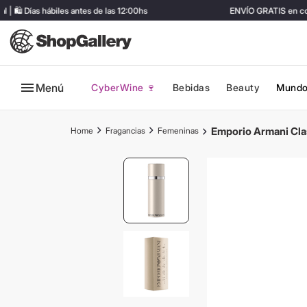
️ Días hábiles antes de las 12:00hs
ENVÍO GRATIS en comp
Menú
CyberWine 🍷
Bebidas
Beauty
Mundo
Emporio Armani Cla
Fragancias
Femeninas