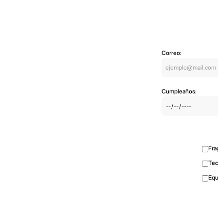
Correo:
Cumpleaños:
Fra
Tec
Equ