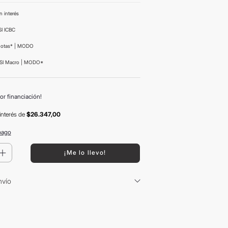
n interés
I ICBC
uotas* | MODO
SI Macro | MODO*
or financiación!
interés
de
$26.347,00
pago
＋
¡Me lo llevo!
nvío