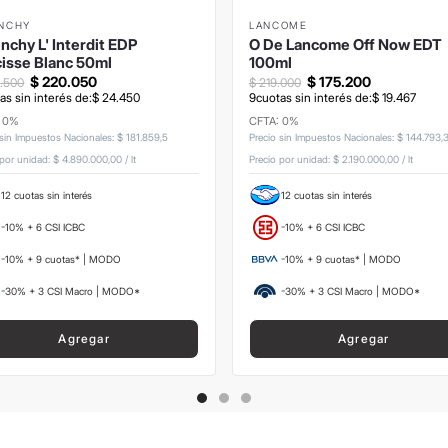
ENCHY
LANCOME
nchy L' Interdit EDP
O De Lancome Off Now EDT
isse Blanc 50ml
100ml
$
220
.
050
$
175
.
200
4
.
500
$
219
.
000
as sin interés de:
$
24
.
450
9
cuotas sin interés de:
$
19
.
467
: 0%
CFTA: 0%
 sin Impuestos Nacionales
:
$
181
.
859
,
5
Precio sin Impuestos Nacionales
:
$
144
.
793
,
 por unidad:
$ 4.890.000,00
/
lt
Precio por unidad:
$ 2.190.000,00
/
lt
12 cuotas sin interés
12 cuotas sin interés
-10% + 6 CSI ICBC
-10% + 6 CSI ICBC
-10% + 9 cuotas* | MODO
-10% + 9 cuotas* | MODO
-30% + 3 CSI Macro | MODO*
-30% + 3 CSI Macro | MODO*
Agregar
Agregar