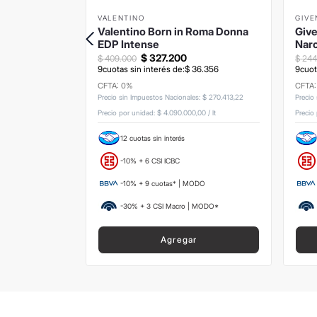
VALENTINO
GIV
le EDP
Valentino Born in Roma Donna
Give
EDP Intense
Narc
$
327
.
200
$
409
.
000
$
24
9
cuotas sin interés de:
$
36
.
356
9
cuot
9
.
889
CFTA: 0%
CFTA
Precio sin Impuestos Nacionales
:
$
270
.
413
,
22
Precio
s
:
$
222
.
314
,
05
Precio por unidad:
$ 4.090.000,00
/
lt
Precio
,00
/
lt
12 cuotas sin interés
-10% + 6 CSI ICBC
ODO
-10% + 9 cuotas* | MODO
 MODO*
-30% + 3 CSI Macro | MODO*
Agregar