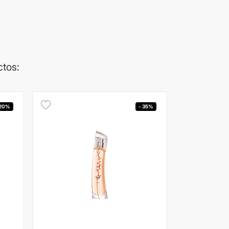
ctos:
 20%
- 35%