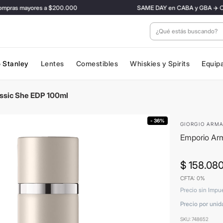
ras mayores a $200.000
SAME DAY en CABA y GBA ✈️ Con tari
¿Qué estás buscan
 Stanley
Lentes
Comestibles
Whiskies y Spirits
Equip
ssic She EDP 100ml
- 36%
GIORGIO ARMA
Emporio Arm
$
158
.
08
CFTA: 0%
Precio sin Impu
Precio por unid
SKU
:
748652