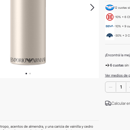
12 cuotas si
-10% + 6 CS
-10% + 9 c
-30% + 3 C
¡Encontrá la mej
6 cuotas
sin 
Ver medios de 
－
Calcular e
tropo, acentos de almendra, y una caricia de vainilla y cedro