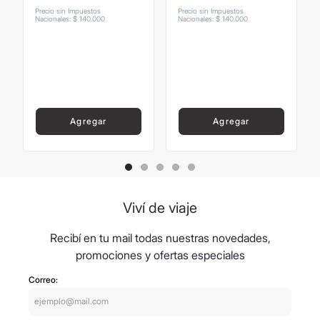
Precio sin Impuestos
Precio sin Impuestos
Nacionales
:
$
140
.
000
Nacionales
:
$
140
.
000
Agregar
Agregar
Viví de viaje
Recibí en tu mail todas nuestras novedades,
promociones y ofertas especiales
Correo: