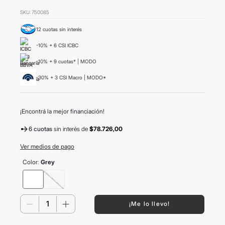
8
.
mochila
SKU
:
750085
9
.
termo
12 cuotas sin interés
10
.
carolina herrera
-10% + 6 CSI ICBC
-10% + 9 cuotas* | MODO
-30% + 3 CSI Macro | MODO*
¡Encontrá la mejor financiación!
6 cuotas
sin interés
de
$78.726,00
Ver medios de pago
Color
:
Grey
－
＋
¡Me lo llevo!