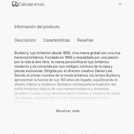
Calcular envío
Información del producto
Descripción
Características
Reseñas
Burberry, lujo británico desde 1856. Una marca global con una rica
herencia británica. Fundada en 1856 y respaldada por una pasión
por la vida al aire libre, la marca personifica el lujo británico
moderno y es conocida por sus códigos icónicos de la casa y
piezas exclusivas. Dirigida por el director creativo Daniel Lee.
Siendo el primer nombre de la moda británica, los lentes Burberry
aprovechan la fuerza de sus 150 años de legado, equilibrando el
diseño clásico y moderno. Burberry reinterpreta la tradición del
estilo británico clásico de una manera moderna y dinámica:
duradero, lujoso y muy atractivo para hombres y mujeres de todas
las edades, captando tanto a los más elegantes como a los
aventureros.
Mostrar más
Forma: Pilot
Material del marco: Acetate
Material de los cristales: Polyamide Bio
Color del marco: Top Crystal On Striped Grey
Color de los cristales: Grey
Calibre: 55