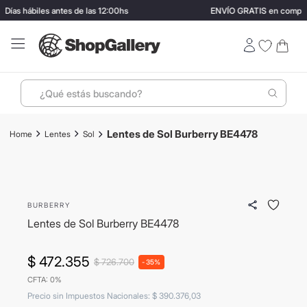
as hábiles antes de las 12:00hs
ENVÍO GRATIS en compras 
¿Qué estás buscando?
Términos más buscados
Lentes de Sol Burberry BE4478
Lentes
Sol
1
.
perfumes
- 35%
2
.
lentes sol
ENVIO GRATIS
3
.
termo stanley
BURBERRY
4
.
ray ban
Lentes de Sol Burberry BE4478
5
.
vino
$
472
.
355
$
726
.
700
-
35%
6
.
bressia
CFTA: 0%
7
.
hugo boss
Precio sin Impuestos Nacionales
:
$
390
.
376
,
03