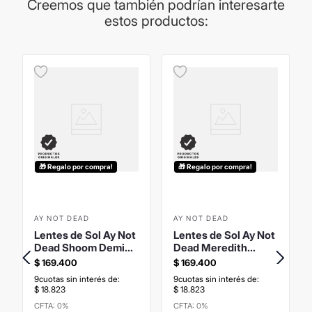
Creemos que también podrían interesarte
Puente: 20mm
estos productos:
Polarizado: No
Fotocromático: No
Importante:
Los productos de lentes poseen garantía de cada
marca. La procedencia del lente puede variar según la producción
del proveedor. Las medidas son brindadas por el proveedor y son
aproximadas. Las imágenes publicadas son meramente
ilustrativas. Los productos pueden renovar su packaging.
🎁 Regalo por compra!
🎁 Regalo por compra!
AY NOT DEAD
AY NOT DEAD
Lentes de Sol Ay Not
Lentes de Sol Ay Not
Dead Shoom Demi
Dead Meredith
Marrón Mate
Negro Brillo Gris
$
169
.
400
$
169
.
400
Polarizado
Polarizado
9
cuotas sin interés de:
9
cuotas sin interés de:
$
18
.
823
$
18
.
823
CFTA: 0%
CFTA: 0%