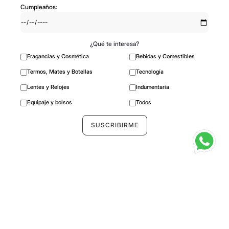
Cumpleaños:
¿Qué te interesa?
Fragancias y Cosmética
Bebidas y Comestibles
Termos, Mates y Botellas
Tecnología
Lentes y Relojes
Indumentaria
Equipaje y bolsos
Todos
BURBERRY
Lentes de Sol Burberry BE4478
－
＋
Agregar al carrito
Seguinos