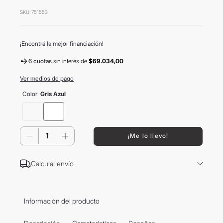
8
.
mochila
SKU
:
751553
9
.
carolina herrera
10
.
termo
¡Encontrá la mejor financiación!
6 cuotas
sin interés
de
$69.034,00
Ver medios de pago
Color
:
Gris Azul
－
＋
¡Me lo llevo!
Calcular envío
Información del producto