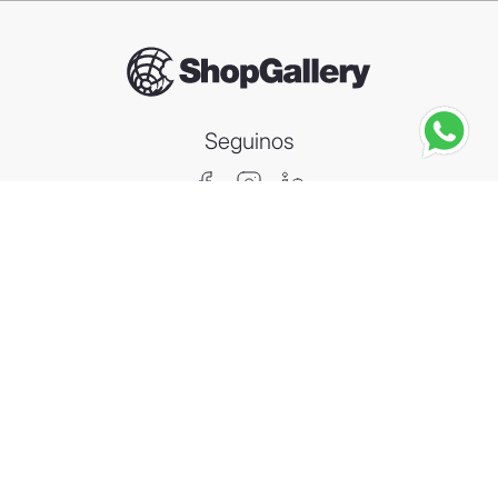
Seguinos
NIKE
Lentes de Sol Nike Rabid 22
－
＋
Agregar al carrito
Compra segura
Información
Categorías
Contacto