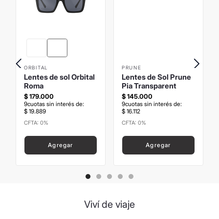
ORBITAL
Lentes de sol Orbital
PRUNE
Lentes de Sol Prune
Roma
Pia Transparent
$
179
.
000
9
cuotas sin interés de:
$
145
.
000
$
19
.
889
9
cuotas sin interés de:
$
16
.
112
CFTA: 0%
Precio sin Impuestos
CFTA: 0%
Nacionales
:
$
147
.
933
,
88
Precio sin Impuestos
Nacionales
:
$
119
.
834
,
71
Agregar
Agregar