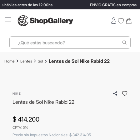
hábiles antes de las 12:00hs
ENVÍO GRATIS en compras may
¿Qué estás buscando?
Términos más buscados
Lentes de Sol Nike Rabid 22
Lentes
Sol
1
.
perfumes
2
.
lentes sol
ENVIO GRATIS
3
.
ray ban
NIKE
4
.
termo stanley
Lentes de Sol Nike Rabid 22
5
.
bressia
$
414
.
200
6
.
vino
CFTA: 0%
7
.
hugo boss
Precio sin Impuestos Nacionales
:
$
342
.
314
,
05