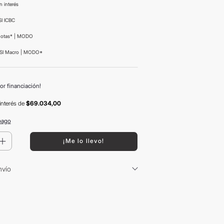
n interés
I ICBC
uotas* | MODO
SI Macro | MODO*
or financiación!
interés
de
$69.034,00
pago
＋
¡Me lo llevo!
nvío