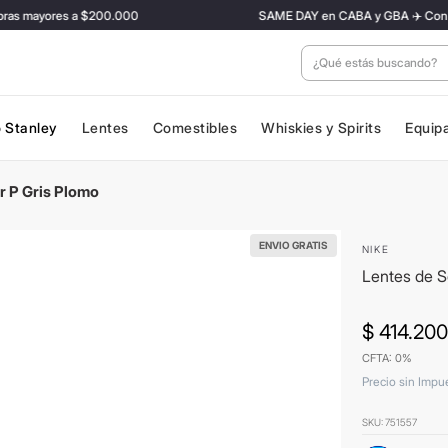
 mayores a $200.000
SAME DAY en CABA y GBA ✈️ Con tarifa 
¿Qué estás buscan
 Stanley
Lentes
Comestibles
Whiskies y Spirits
Equip
r P Gris Plomo
ENVIO GRATIS
NIKE
Lentes de S
$
414
.
200
CFTA: 0%
Precio sin Impu
SKU
:
751557