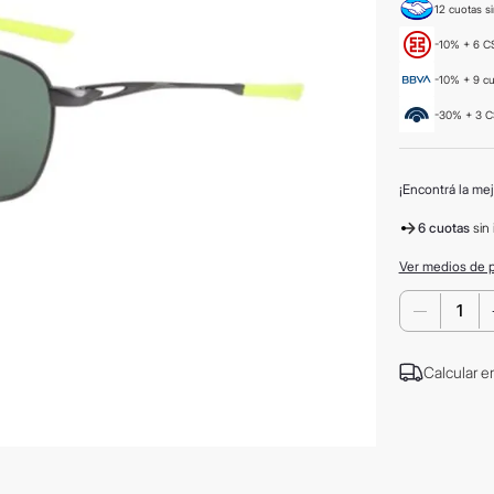
12 cuotas si
-10% + 6 CS
-10% + 9 c
-30% + 3 C
¡Encontrá la mej
6 cuotas
sin 
Ver medios de 
－
Calcular e