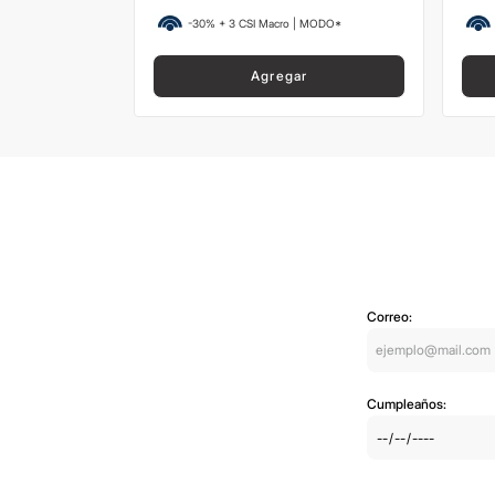
 MODO*
-30% + 3 CSI Macro | MODO*
Agregar
Correo:
Cumpleaños: