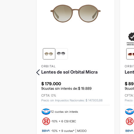
ORBITAL
ORBI
Hop Verde
Lentes de sol Orbital Micra
Lent
$
179
.
000
$
89
3
.
556
9
cuotas sin interés de:
$
19
.
889
9
cuot
CFTA: 0%
CFTA
s
:
$
100
.
826
,
45
Precio sin Impuestos Nacionales
:
$
147
.
933
,
88
Precio
12 cuotas sin interés
-10% + 6 CSI ICBC
ODO
-10% + 9 cuotas* | MODO