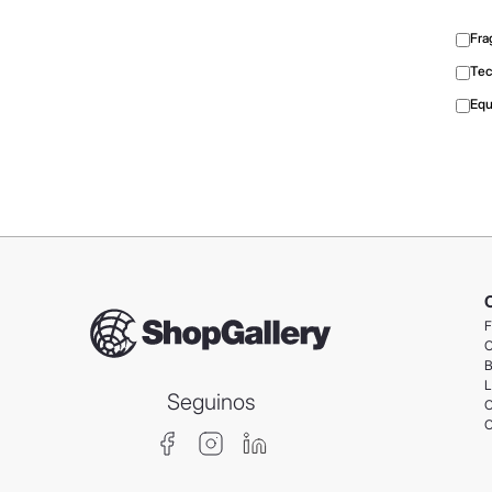
Fra
Tec
Equ
F
C
B
L
Seguinos
C
C