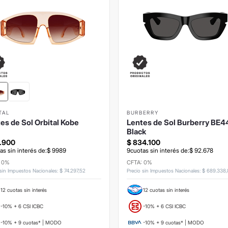
TAL
BURBERRY
es de Sol Orbital Kobe
Lentes de Sol Burberry BE
Black
.
900
$
834
.
100
as sin interés de:
$
9989
9
cuotas sin interés de:
$
92
.
678
: 0%
CFTA: 0%
 sin Impuestos Nacionales
:
$
74
.
297
,
52
Precio sin Impuestos Nacionales
:
$
689
.
338
,
12 cuotas sin interés
12 cuotas sin interés
-10% + 6 CSI ICBC
-10% + 6 CSI ICBC
-10% + 9 cuotas* | MODO
-10% + 9 cuotas* | MODO