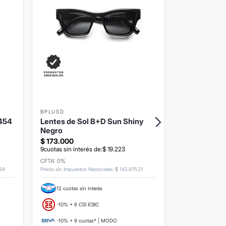
BPLUSD
BPLUSD
4454
Lentes de Sol B+D Sun Shiny
Lentes de S
Negro
Tortoise
$
173
.
000
$
145
.
000
9
cuotas sin interés de:
$
19
.
223
9
cuotas sin inte
CFTA: 0%
CFTA: 0%
84
Precio sin Impuestos Nacionales
:
$
142
.
975
,
21
Precio sin Impuesto
12 cuotas sin interés
12 cuotas si
-10% + 6 CSI ICBC
-10% + 6 CS
-10% + 9 cuotas* | MODO
-10% + 9 c