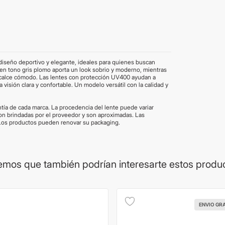
diseño deportivo y elegante, ideales para quienes buscan
n en tono gris plomo aporta un look sobrio y moderno, mientras
un calce cómodo. Las lentes con protección UV400 ayudan a
 visión clara y confortable. Un modelo versátil con la calidad y
ía de cada marca. La procedencia del lente puede variar
on brindadas por el proveedor y son aproximadas. Las
Los productos pueden renovar su packaging.
mos que también podrían interesarte estos produ
ENVIO GR