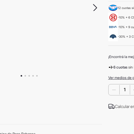
12 cuotas si
-10% + 6 CS
-10% + 9 c
-30% + 3 C
¡Encontrá la mej
6 cuotas
sin 
Ver medios de 
－
Calcular e
enina de Paco Rabanne.