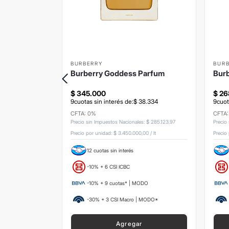
BURBERRY
BUR
arl EDP 20ml
Burberry Goddess Parfum
Bur
$
345
.
000
$
26
7
.
189
9
cuotas sin interés de:
$
38
.
334
9
cuot
CFTA: 0%
CFTA
s
:
$
127
.
851
,
24
Precio sin Impuestos Nacionales
:
$
285
.
123
,
97
Precio
00
/
lt
Precio por unidad:
$ 3.450.000,00
/
lt
Precio
12 cuotas sin interés
-10% + 6 CSI ICBC
ODO
-10% + 9 cuotas* | MODO
 MODO*
-30% + 3 CSI Macro | MODO*
Agregar