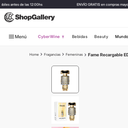
les antes de las 12:00hs
ENVÍO GRATIS en compras mayore
Menú
CyberWine 🍷
Bebidas
Beauty
Mundo
Fame Recargable E
Fragancias
Femeninas