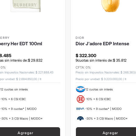
BERRY
DIOR
berry Her EDT 100ml
Dior J'adore EDP Intense
8
.
485
$
322
.
300
as sin interés de:
$
29
.
832
9
cuotas sin interés de:
$
35
.
812
: 0%
CFTA: 0%
 sin Impuestos Nacionales
:
$
221
.
888
,
43
Precio sin Impuestos Nacionales
:
$
266
.
363
,
 por unidad:
$ 2.684.850,00
/
lt
Precio por unidad:
$ 3.223.000,00
/
lt
12 cuotas sin interés
12 cuotas sin interés
-10% + 6 CSI ICBC
-10% + 6 CSI ICBC
-10% + 9 cuotas* | MODO
-10% + 9 cuotas* | MODO
-30% + 3 CSI Macro | MODO*
-30% + 3 CSI Macro | MODO*
Agregar
Agregar