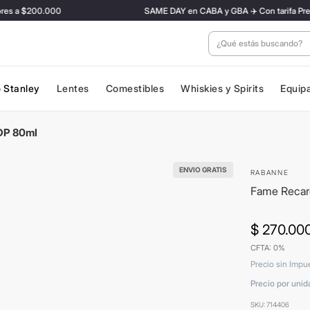
s a $200.000
SAME DAY en CABA y GBA ✈️ Con tarifa Preferenc
¿Qué estás buscan
 Stanley
Lentes
Comestibles
Whiskies y Spirits
Equip
DP 80ml
ENVIO GRATIS
RABANNE
Fame Recar
$
270
.
00
CFTA: 0%
Precio sin Impu
Precio por unid
SKU
:
714406