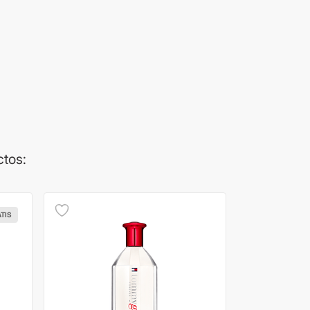
ctos:
ATIS