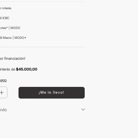
n interés
I ICBC
uotas* | MODO
SI Macro | MODO*
or financiación!
interés
de
$45.000,00
pago
＋
¡Me lo llevo!
nvío