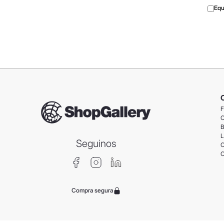
Equ
F
C
B
L
Seguinos
C
C
Compra segura