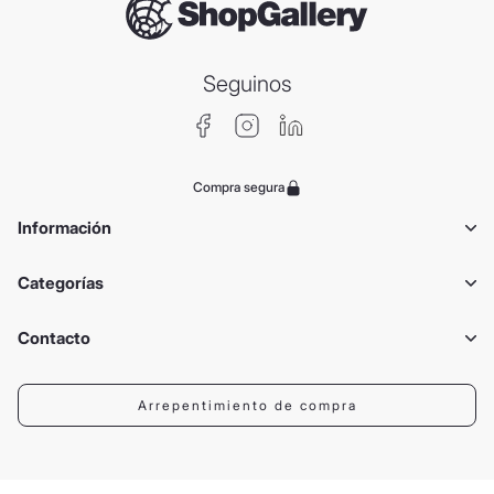
Viví de viaje
Recibí en tu mail todas nuestras novedades,
promociones y ofertas especiales
Correo:
Cumpleaños:
¿Qué te interesa?
Fragancias y Cosmética
Bebidas y Comestibles
Termos, Mates y Botellas
Tecnología
Lentes y Relojes
Indumentaria
Equipaje y bolsos
Todos