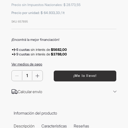
8
.
termo
Precio sin Impuestos Nacionales
:
$
28
.
173
,
55
Precio por unidad:
$ 64.933,33
/
lt
9
.
carolina herrera
SKU
:
657895
10
.
tom ford
¡Encontrá la mejor financiación!
6 cuotas
sin interés
de
$5682,00
9 cuotas
sin interés
de
$3788,00
Ver medios de pago
－
＋
¡Me lo llevo!
Calcular envío
Información del producto
Descripción
Características
Reseñas