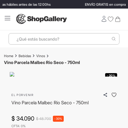
hábiles antes de las 12:00hs
ENVÍO GRATIS en compras may
¿Qué estás buscando?
Términos más buscados
Bebidas
Vinos
1
.
perfumes
Vino Parcela Malbec Rio Seco - 750ml
2
.
lentes sol
- 30%
3
.
termo stanley
4
.
ray ban
EL PORVENIR
5
.
vino
Vino Parcela Malbec Rio Seco - 750ml
6
.
bressia
$
34
.
090
$
48
.
700
-
30%
7
.
mochila
CFTA: 0%