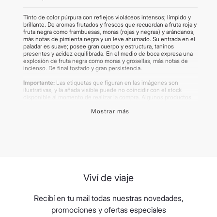
Tinto de color púrpura con reflejos violáceos intensos; límpido y
brillante. De aromas frutados y frescos que recuerdan a fruta roja y
fruta negra como frambuesas, moras (rojas y negras) y arándanos,
más notas de pimienta negra y un leve ahumado. Su entrada en el
paladar es suave; posee gran cuerpo y estructura, taninos
presentes y acidez equilibrada. En el medio de boca expresa una
explosión de fruta negra como moras y grosellas, más notas de
incienso. De final tostado y gran persistencia.
Importante:
Las etiquetas que figuran en las imágenes son
ilustrativas, y la añada visible puede no coincidir con el stock
disponible al momento de realizar la compra. Algunos productos
pueden renovar su packaging.
Mostrar más
Maridaje ideal para acompañar guisos de cocciones lentas, carnes
rojas magras y quesos duros especiados.
Creemos que también podrían interesarte
estos productos: