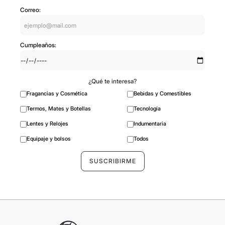
FINCA LOS MAZA
RIBERA DEL CUARZO
Vino Finca Los Maza
Vino Araucana Azul -
M10 Malbec - 750ml
750ml
$
17
.
500
$
157
.
000
9
cuotas sin interés de:
9
cuotas sin interés de:
$
1945
$
17
.
445
CFTA: 0%
CFTA: 0%
Precio por unidad:
$ 23.333,33
/
Precio por unidad:
$ 209.333,33
lt
/
lt
Agregar
Agregar