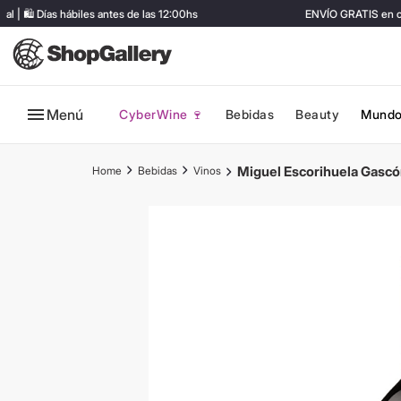
🛍️ Días hábiles antes de las 12:00hs
ENVÍO GRATIS en com
Menú
CyberWine 🍷
Bebidas
Beauty
Mundo
Miguel Escorihuela Gasc
Bebidas
Vinos