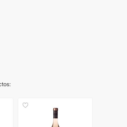
ctos: