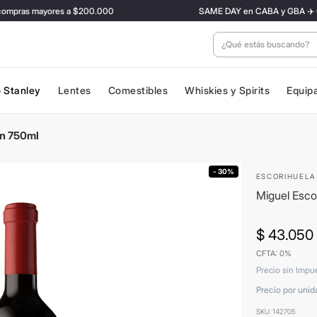
pras mayores a $200.000
SAME DAY en CABA y GBA ✈️ Con tar
¿Qué estás buscan
 Stanley
Lentes
Comestibles
Whiskies y Spirits
Equip
ón 750ml
- 30%
ESCORIHUELA
Miguel Esco
$
43
.
050
CFTA: 0%
Precio sin Impu
Precio por unid
SKU
:
142705