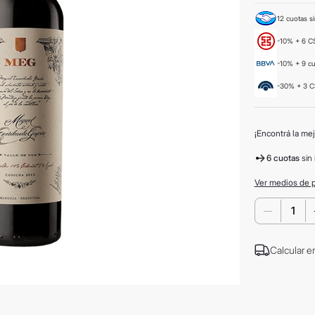
12 cuotas si
-10% + 6 CS
-10% + 9 c
-30% + 3 C
¡Encontrá la mej
6 cuotas
sin 
Ver medios de 
－
Calcular e