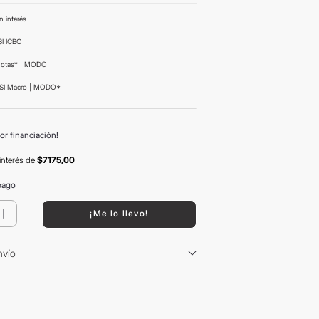
n interés
I ICBC
uotas* | MODO
SI Macro | MODO*
or financiación!
interés
de
$7175,00
pago
＋
¡Me lo llevo!
nvío