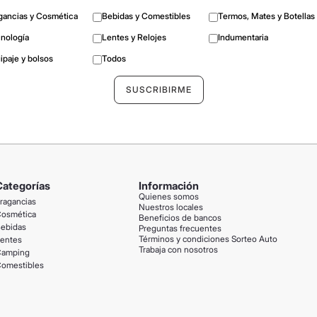
gancias y Cosmética
Bebidas y Comestibles
Termos, Mates y Botellas
nología
Lentes y Relojes
Indumentaria
ipaje y bolsos
Todos
Categorías
Información
Quienes somos
ragancias
Nuestros locales
osmética
Beneficios de bancos
ebidas
Preguntas frecuentes
Términos y condiciones Sorteo Auto
entes
Trabaja con nosotros
amping
omestibles