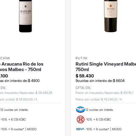
UCANA
RUTINI
 Araucana Rio de los
Rutini Single Vineyard Malb
vos Malbec - 750ml
750ml
.
100
$
59
.
430
as sin interés de:
$
4900
9
cuotas sin interés de:
$
6604
: 0%
CFTA: 0%
 sin Impuestos Nacionales
:
$
36
.
446
,
28
Precio sin Impuestos Nacionales
:
$
49
.
115
,
7
 por unidad:
$ 58.800,00
/
lt
Precio por unidad:
$ 79.240,00
/
lt
12 cuotas sin interés
12 cuotas sin interés
-10% + 6 CSI ICBC
-10% + 6 CSI ICBC
-10% + 9 cuotas* | MODO
-10% + 9 cuotas* | MODO