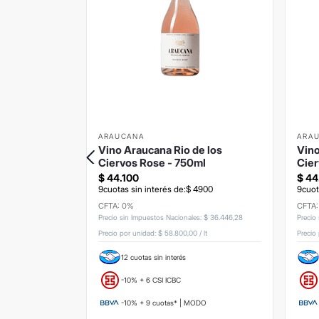
ARAUCANA
ARA
50ml
Vino Araucana Rio de los
Vino
Ciervos Rose - 750ml
Cier
$
44
.
100
$
44
945
9
cuotas sin interés de:
$
4900
9
cuot
CFTA: 0%
CFTA
s
:
$
14
.
462
,
81
Precio sin Impuestos Nacionales
:
$
36
.
446
,
28
Precio
/
lt
Precio por unidad:
$ 58.800,00
/
lt
Precio
12 cuotas sin interés
-10% + 6 CSI ICBC
ODO
-10% + 9 cuotas* | MODO