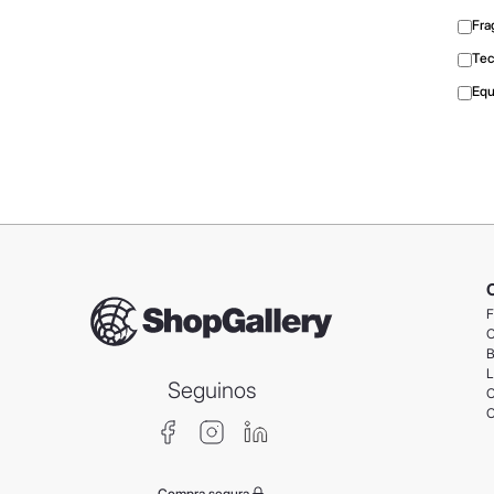
Fra
Tec
Equ
F
C
B
L
Seguinos
C
C
Compra segura