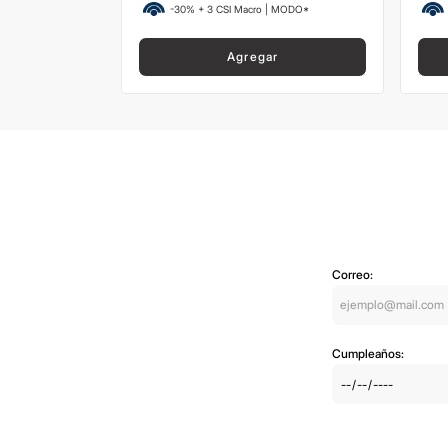
 MODO*
-30% + 3 CSI Macro | MODO*
Agregar
Correo:
Cumpleaños: