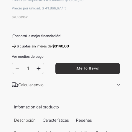
8
.
mochila
Precio por unidad:
$ 41.866,67
/
lt
9
.
termo
SKU
:
689621
10
.
carolina herrera
¡Encontrá la mejor financiación!
6 cuotas
sin interés
de
$3140,00
Ver medios de pago
－
＋
¡Me lo llevo!
Calcular envío
Información del producto
Descripción
Características
Reseñas