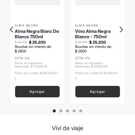
ALMA NEGRA
ALMA NEGRA
Alma Negra Blanc De
Vino Alma Negra
Blancs 750ml
Blanco - 750ml
$
25
.
200
$
25
.
200
$
36
.
000
$
36
.
000
9
cuotas sin interés de:
9
cuotas sin interés de:
$
2800
$
2800
CFTA: 0%
CFTA: 0%
Precio sin Impuestos
Precio sin Impuestos
Nacionales
:
$
20
.
826
,
45
Nacionales
:
$
20
.
826
,
45
Precio por unidad:
$ 48.000,00
/
Precio por unidad:
$ 48.000,00
/
lt
lt
Agregar
Agregar
Viví de viaje