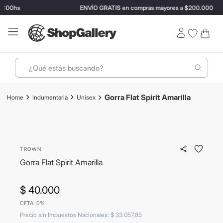
2:00hs
ENVÍO GRATIS en compras mayores a $200.000
¿Qué estás buscando?
Términos más buscados
Gorra Flat Spirit Amarilla
Indumentaria
Unisex
1
.
perfumes
2
.
lentes sol
3
.
ray ban
TROWN
4
.
termo stanley
Gorra Flat Spirit Amarilla
5
.
bressia
$
40
.
000
6
.
vino
CFTA: 0%
7
.
hugo boss
Precio sin Impuestos Nacionales
:
$
33
.
057
,
85