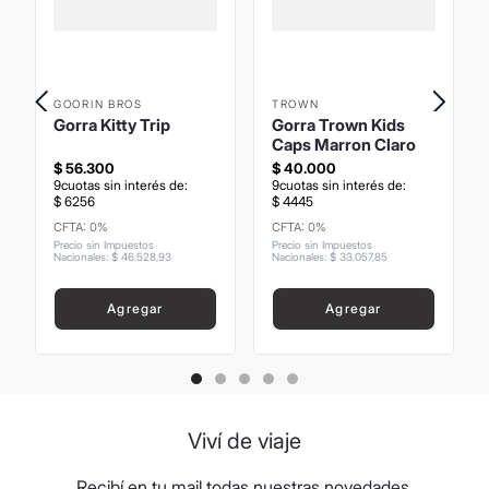
GOORIN BROS
TROWN
Gorra Kitty Trip
Gorra Trown Kids
Caps Marron Claro
$
56
.
300
$
40
.
000
9
cuotas sin interés de:
9
cuotas sin interés de:
$
6256
$
4445
CFTA: 0%
CFTA: 0%
Precio sin Impuestos
Precio sin Impuestos
Nacionales
:
$
46
.
528
,
93
Nacionales
:
$
33
.
057
,
85
Agregar
Agregar
Viví de viaje
Recibí en tu mail todas nuestras novedades,