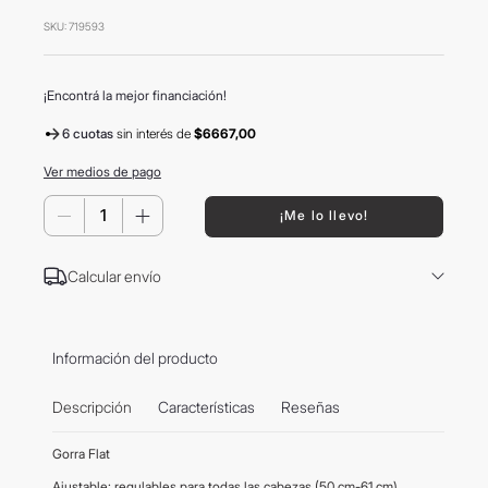
8
.
mochila
SKU
:
719593
9
.
carolina herrera
10
.
termo
¡Encontrá la mejor financiación!
6 cuotas
sin interés
de
$6667,00
Ver medios de pago
－
＋
¡Me lo llevo!
Calcular envío
Información del producto
Descripción
Características
Reseñas
Gorra Flat
Ajustable: regulables para todas las cabezas (50 cm-61 cm)