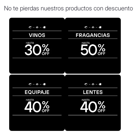
8
.
termo
No te pierdas nuestros productos con descuento
9
.
carolina herrera
10
.
tom ford