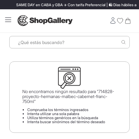
SAME DAY en CABA y GBA ✈️ Con tarifa Preferencial | 🛍️ Días hábiles ant
¿Qué estás buscando?
Términos más buscados
1
.
perfumes
2
.
lentes sol
3
.
termo stanley
No encontramos ningún resultado para "
714828-
proyecto-hermanas-malbec-cabernet-franc-
4
.
ray ban
750ml
"
Comprueba los términos ingresados
5
.
vino
Intenta utilizar una sola palabra
Utiliza términos genéricos en la búsqueda
6
.
bressia
Intenta buscar sinónimos del término deseado
7
.
mochila