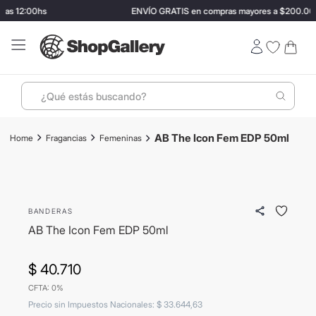
las 12:00hs
ENVÍO GRATIS en compras mayores a $200.000
¿Qué estás buscando?
Términos más buscados
AB The Icon Fem EDP 50ml
Fragancias
Femeninas
1
.
perfumes
2
.
lentes sol
3
.
termo stanley
BANDERAS
4
.
ray ban
AB The Icon Fem EDP 50ml
5
.
vino
$
40
.
710
6
.
bressia
CFTA: 0%
7
.
hugo boss
Precio sin Impuestos Nacionales
:
$
33
.
644
,
63