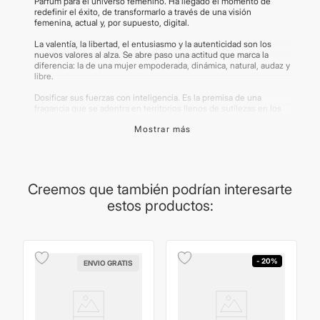
Parfum para el universo femenino. Ha llegado el momento de
redefinir el éxito, de transformarlo a través de una visión
femenina, actual y, por supuesto, digital.
La valentía, la libertad, el entusiasmo y la autenticidad son los
nuevos valores al alza. Se abre paso una actitud que marca la
diferencia: la de una mujer empoderada, dinámica, natural, audaz y
libre.
Dosificar sus fuerzas con inteligencia. Es la premisa de una
fragancia que se adentra en territorios llenos de sutilezas en los
que se mueve con libertad y audacia. Sus ingredientes componen
Mostrar más
una esencia capaz de cambiar las reglas del juego.
Importante:
Las imágenes publicadas son meramente ilustrativas.
Algunos productos pueden renovar su packaging.
Creemos que también podrían interesarte
estos productos:
- 20%
ENVIO GRATIS