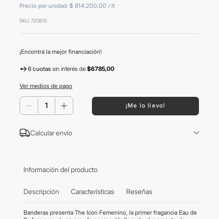
Precio por unidad:
$ 814.200,00
/
lt
8
.
mochila
SKU
:
720810
9
.
termo
10
.
carolina herrera
¡Encontrá la mejor financiación!
6 cuotas
sin interés
de
$6785,00
Ver medios de pago
－
＋
¡Me lo llevo!
Calcular envío
Información del producto
Descripción
Características
Reseñas
Banderas presenta The Icon Femenino, la primer fragancia Eau de