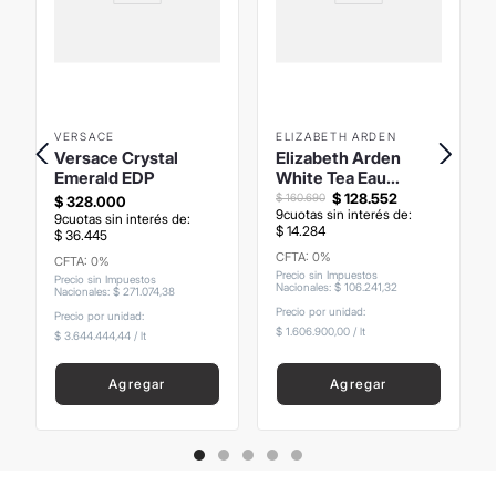
VERSACE
ELIZABETH ARDEN
Versace Crystal
Elizabeth Arden
Emerald EDP
White Tea Eau
Florale EDT 100ml
$
128
.
552
$
160
.
690
$
328
.
000
9
cuotas sin interés de:
9
cuotas sin interés de:
$
14
.
284
$
36
.
445
CFTA: 0%
CFTA: 0%
Precio sin Impuestos
Precio sin Impuestos
Nacionales
:
$
106
.
241
,
32
Nacionales
:
$
271
.
074
,
38
Precio por unidad:
Precio por unidad:
$ 1.606.900,00
/
lt
$ 3.644.444,44
/
lt
Agregar
Agregar