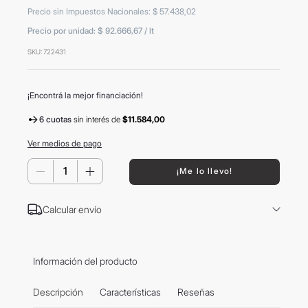
8
.
mochila
Precio sin Impuestos Nacionales
:
$
57
.
438
,
02
Precio por unidad:
$ 92.666,67
/
lt
9
.
carolina herrera
SKU
:
722431
10
.
tom ford
¡Encontrá la mejor financiación!
6 cuotas
sin interés
de
$11.584,00
Ver medios de pago
－
＋
¡Me lo llevo!
Calcular envío
Información del producto
Descripción
Características
Reseñas