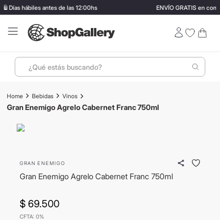
 Días hábiles antes de las 12:00hs
ENVÍO GRATIS en compra
¿Qué estás buscando?
Términos más buscados
Bebidas
Vinos
1
.
perfumes
Gran Enemigo Agrelo Cabernet Franc 750ml
2
.
ray ban
3
.
lentes sol
4
.
termo stanley
GRAN ENEMIGO
5
.
vino
Gran Enemigo Agrelo Cabernet Franc 750ml
6
.
bressia
$
69
.
500
7
.
hugo boss
CFTA: 0%