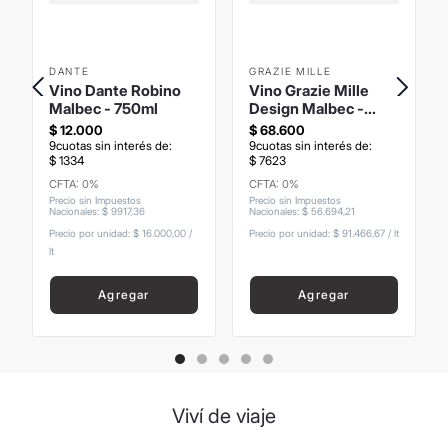
DANTE
GRAZIE MILLE
Vino Dante Robino
Vino Grazie Mille
Malbec - 750ml
Design Malbec -
750ml
$
12
.
000
$
68
.
600
9
cuotas sin interés de:
9
cuotas sin interés de:
$
1334
$
7623
CFTA: 0%
CFTA: 0%
Precio sin Impuestos
Precio sin Impuestos
Nacionales
:
$
9917
,
36
Nacionales
:
$
56
.
694
,
21
Precio por unidad:
$ 16.000,00
/
Precio por unidad:
$ 91.466,67
/
lt
lt
Agregar
Agregar
Viví de viaje