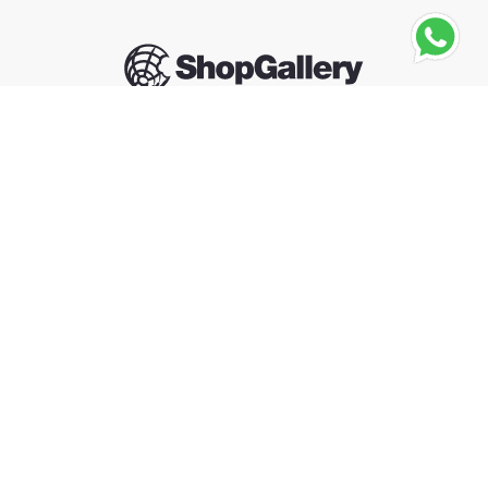
Seguinos
GRAN ENEMIGO
Gran Enemigo Agrelo Cabernet Franc 750ml
－
＋
Agregar al carrito
Compra segura
Información
Categorías
Contacto
Arrepentimiento de compra