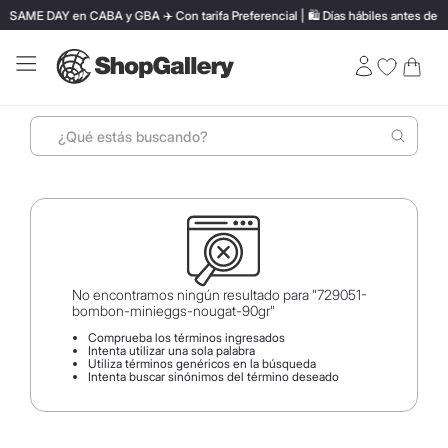
SAME DAY en CABA y GBA ✈️ Con tarifa Preferencial | 🛍️ Días hábiles antes de la
¿Qué estás buscando?
Términos más buscados
1
.
perfumes
2
.
termo stanley
3
.
ray ban
No encontramos ningún resultado para "
729051-
bombon-minieggs-nougat-90gr
"
4
.
lentes sol
Comprueba los términos ingresados
Intenta utilizar una sola palabra
5
.
bressia
Utiliza términos genéricos en la búsqueda
Intenta buscar sinónimos del término deseado
6
.
vino
7
.
carolina herrera