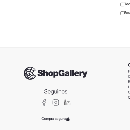
Tec
Equ
F
C
B
L
Seguinos
C
C
Compra segura