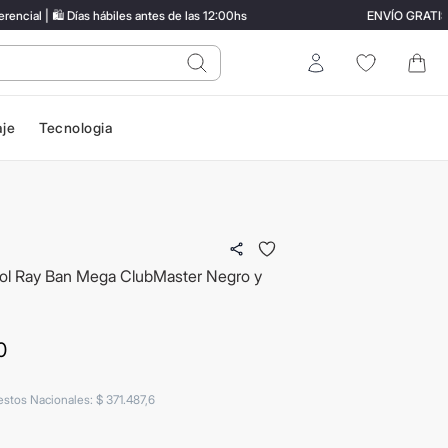
al | 🛍️ Días hábiles antes de las 12:00hs
ENVÍO GRATIS en
do?
Entrar
aje
Tecnologia
ol Ray Ban Mega ClubMaster Negro y
0
estos Nacionales
:
$
371
.
487
,
6