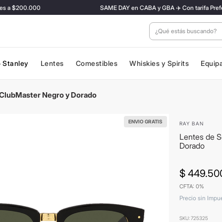
a $200.000
SAME DAY en CABA y GBA ✈️ Con tarifa Preferenci
¿Qué estás buscan
 Stanley
Lentes
Comestibles
Whiskies y Spirits
Equip
 ClubMaster Negro y Dorado
ENVIO GRATIS
RAY BAN
Lentes de S
Dorado
$
449
.
50
CFTA: 0%
Precio sin Impu
SKU
:
725325