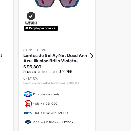
🎁 Regalo por compra!
AY NOT DEAD
BPLUSD
ht
Lentes de Sol Ay Not Dead Ann
Lentes de S
Azul Illusion Brillo Violeta
Tortoise Fl
Degrade Rosa
$
96
.
800
$
122
.
000
9
cuotas sin interés de:
$
10
.
756
9
cuotas sin inte
CFTA: 0%
CFTA: 0%
6
Precio sin Impuestos Nacionales
:
$
80
.
000
Precio sin Impuesto
12 cuotas sin interés
12 cuotas si
-10% + 6 CSI ICBC
-10% + 6 CS
-10% + 9 cuotas* | MODO
-10% + 9 c
-30% + 3 CSI Macro | MODO*
-30% + 3 C