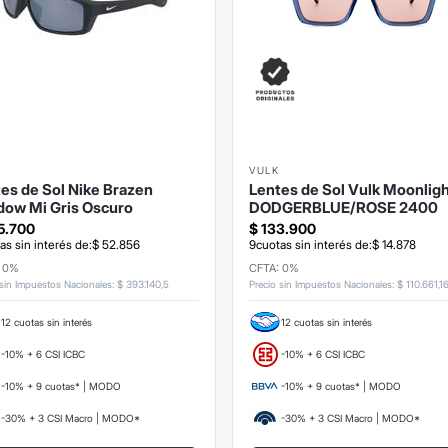
VULK
es de Sol Nike Brazen
Lentes de Sol Vulk Moonlig
dow Mi Gris Oscuro
DODGERBLUE/ROSE 2400
5
.
700
$
133
.
900
as sin interés de:
$
52
.
856
9
cuotas sin interés de:
$
14
.
878
: 0%
CFTA: 0%
 sin Impuestos Nacionales
:
$
393
.
140
,
5
Precio sin Impuestos Nacionales
:
$
110
.
661
,
1
12 cuotas sin interés
12 cuotas sin interés
-10% + 6 CSI ICBC
-10% + 6 CSI ICBC
-10% + 9 cuotas* | MODO
-10% + 9 cuotas* | MODO
-30% + 3 CSI Macro | MODO*
-30% + 3 CSI Macro | MODO*