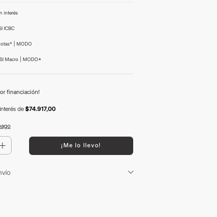
n interés
I ICBC
uotas* | MODO
SI Macro | MODO*
or financiación!
interés
de
$74.917,00
pago
＋
¡Me lo llevo!
nvío