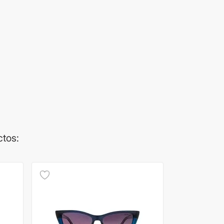
ctos: