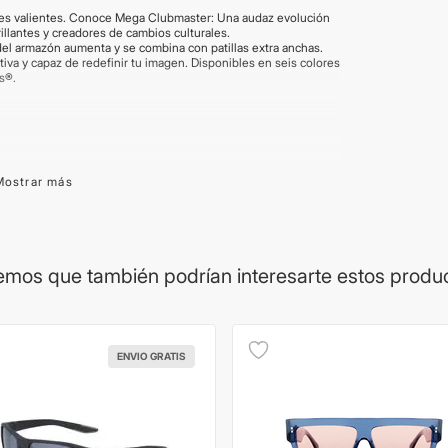
es valientes. Conoce Mega Clubmaster: Una audaz evolución
illantes y creadores de cambios culturales.
a del armazón aumenta y se combina con patillas extra anchas.
tiva y capaz de redefinir tu imagen. Disponibles en seis colores
ns®.
Mostrar más
rantía de cada marca. La procedencia del lente puede variar
on brindadas por el proveedor y son aproximadas. Las
Los productos pueden renovar su packaging. Para más
ealizar la compra.
mos que también podrían interesarte estos produ
ENVIO GRATIS