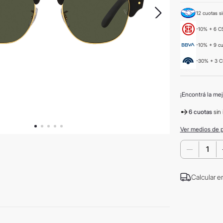
12 cuotas si
-10% + 6 CS
-10% + 9 c
-30% + 3 C
¡Encontrá la mej
6 cuotas
sin 
Ver medios de 
－
Calcular e