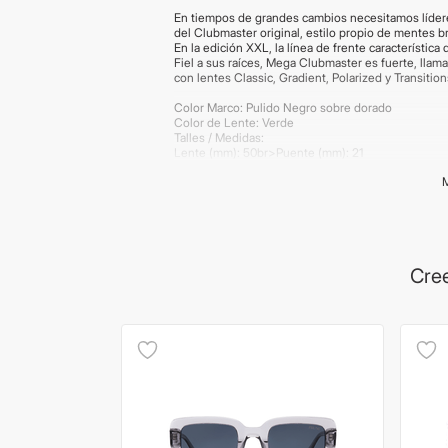
En tiempos de grandes cambios necesitamos líder
del Clubmaster original, estilo propio de mentes br
En la edición XXL, la línea de frente característic
Fiel a sus raíces, Mega Clubmaster es fuerte, llama
con lentes Classic, Gradient, Polarized y Transitio
Color Marco: Pulido Negro sobre dorado
Color de Lente: Verde
Talles / Medidas:
Lente (mm): 50br>Puente (mm): 21
Ancho total (mm): 145
Polarizado: NO
IMPORTANTE:
Los productos de lentes poseen ga
según la producción del proveedor. Las medidas s
imágenes publicadas son meramente ilustrativas. 
información, ir a "Preguntas Frecuentes" antes de r
Cree