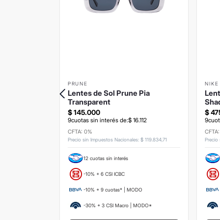
PRUNE
NIKE
olskin
Lentes de Sol Prune Pia
Lent
Transparent
Sha
$
145
.
000
$
47
3
.
556
9
cuotas sin interés de:
$
16
.
112
9
cuot
CFTA: 0%
CFTA
s
:
$
100
.
826
,
45
Precio sin Impuestos Nacionales
:
$
119
.
834
,
71
Precio
12 cuotas sin interés
-10% + 6 CSI ICBC
ODO
-10% + 9 cuotas* | MODO
 MODO*
-30% + 3 CSI Macro | MODO*