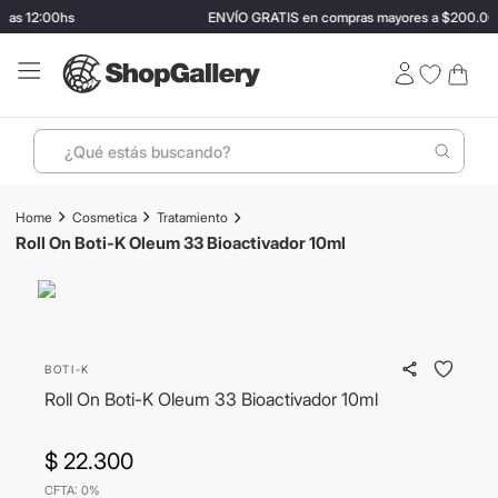
las 12:00hs
ENVÍO GRATIS en compras mayores a $200.000
¿Qué estás buscando?
Términos más buscados
Cosmetica
Tratamiento
1
.
perfumes
Roll On Boti-K Oleum 33 Bioactivador 10ml
2
.
ray ban
3
.
lentes sol
4
.
termo stanley
BOTI-K
5
.
vino
Roll On Boti-K Oleum 33 Bioactivador 10ml
6
.
bressia
$
22
.
300
7
.
hugo boss
CFTA: 0%