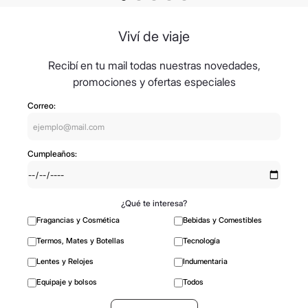
animal · Sin gluten · Sin colorantes · Sin parabenos · Sin fragancias
artificiales · Sin triclosán · Sin conservantes agregados · Puro,
Natural y Vegetal. Hecho con amor.
Viví de viaje
Importante:
Las imágenes publicadas son meramente ilustrativas.
Algunos productos pueden renovar su packaging. No se realizan
Recibí en tu mail todas nuestras novedades,
cambios en productos de cosmética. Chequear la política de
cambios y devoluciones en "Preguntas Frecuentes".
promociones y ofertas especiales
Correo:
Cumpleaños:
¿Qué te interesa?
Fragancias y Cosmética
Bebidas y Comestibles
Termos, Mates y Botellas
Tecnología
Lentes y Relojes
Indumentaria
Equipaje y bolsos
Todos