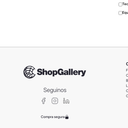
Tec
Equ
F
C
B
L
Seguinos
C
C
Compra segura