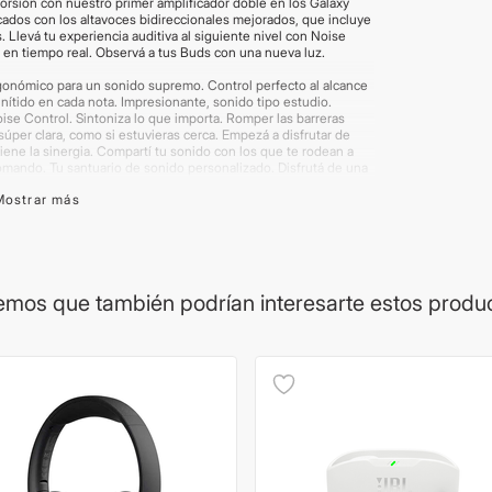
storsión con nuestro primer amplificador doble en los Galaxy
cados con los altavoces bidireccionales mejorados, que incluye
 Llevá tu experiencia auditiva al siguiente nivel con Noise
n en tiempo real. Observá a tus Buds con una nueva luz.
gonómico para un sonido supremo. Control perfecto al alcance
nítido en cada nota. Impresionante, sonido tipo estudio.
oise Control. Sintoniza lo que importa. Romper las barreras
 súper clara, como si estuvieras cerca. Empezá a disfrutar de
ne la sinergia. Compartí tu sonido con los que te rodean a
mando. Tu santuario de sonido personalizado. Disfrutá de una
igentes Android. Cargado para la acción. Conectado
Mostrar más
mos que también podrían interesarte estos produ
g Seamless Codec), SSC-UHQ
MAP
 mAh (Estuche)
 to C - Guia de inicio rápido
e ilustrativas. Algunos productos pueden renovar su
antía del proveedor. Chequear la política de cambios y