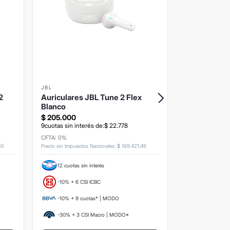
JBL
JBL
2
Auriculares JBL Tune 2 Flex
Auriculares
Blanco
Negro
$
205
.
000
$
182
.
000
9
cuotas sin interés de:
$
22
.
778
9
cuotas sin inte
CFTA: 0%
CFTA: 0%
55
Precio sin Impuestos Nacionales
:
$
169
.
421
,
49
Precio sin Impuesto
12 cuotas sin interés
12 cuotas si
-10% + 6 CSI ICBC
-10% + 6 CS
-10% + 9 cuotas* | MODO
-10% + 9 c
-30% + 3 CSI Macro | MODO*
-30% + 3 C