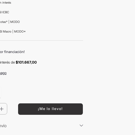
n interés
I ICBC
uotas* | MODO
SI Macro | MODO*
or financiación!
interés
de
$101.667,00
pago
＋
¡Me lo llevo!
nvío