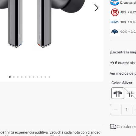
12 cuotas si
-10% + 6 CS
-10% + 9 c
-30% + 3 C
¡Encontrá la mej
6 cuotas
sin 
Ver medios de 
Color
:
Silver
－
Calcular e
definí tu experiencia auditiva. Escuchá cada nota con claridad