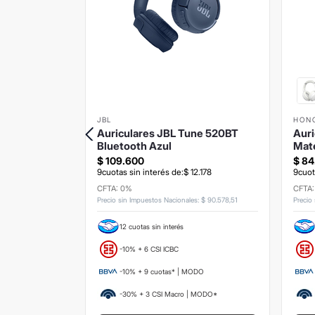
JBL
HON
Pace 105
Auriculares JBL Tune 520BT
Auri
Bluetooth Azul
Mat
$
109
.
600
$
84
334
9
cuotas sin interés de:
$
12
.
178
9
cuot
CFTA: 0%
CFTA
s
:
$
9917
,
36
Precio sin Impuestos Nacionales
:
$
90
.
578
,
51
Precio
12 cuotas sin interés
-10% + 6 CSI ICBC
ODO
-10% + 9 cuotas* | MODO
 MODO*
-30% + 3 CSI Macro | MODO*