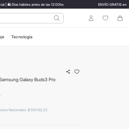
🛍️ Días hábiles antes de las 12:00hs
ENVÍO GRATIS en com
do?
Entrar
aje
Tecnologia
 Samsung Galaxy Buds3 Pro
0
estos Nacionales
:
$
504
.
132
,
23