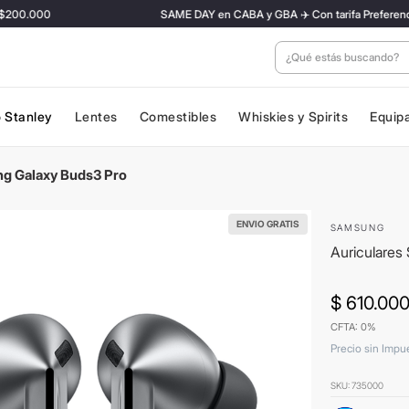
200.000
SAME DAY en CABA y GBA ✈️ Con tarifa Preferencial | 
¿Qué estás buscan
 Stanley
Lentes
Comestibles
Whiskies y Spirits
Equip
ng Galaxy Buds3 Pro
ENVIO GRATIS
SAMSUNG
Auriculares
$
610
.
00
CFTA: 0%
Precio sin Impu
SKU
:
735000