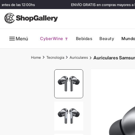
tes de las 12:00hs
ENVÍO GRATIS en compras mayores a $
Menú
CyberWine 🍷
Bebidas
Beauty
Mundo
Auriculares Samsu
Tecnologia
Auriculares