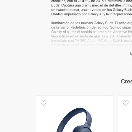
cristalina, con el CÓDEC de 24-bit. Minimiza la di
Buds. Captura una gran variedad de detalles intrin
un tweeter planar, una novedad en los Galaxy Buds.
Control impulsado por Galaxy AI y la interpretació
Iluminación de los nuevos Galaxy Buds. Diseño er
de la mano. Redefinición del sonido. Sonido súper 
Galaxy AI ajusta el sonido a tu medida. Adaptive N
lingüísticas en un instante gracias a la AI. Llamada
inmediato con TV 360 Audio. PC Auto Switch mantie
través de Auracast. Control cómodo con solo un co
experiencia perfecta en todos los teléfonos intel
constantemente.
Color: White
Número de micrófonos: 6
Sonido ambiente: Sí.
Cancelación activa de ruido: Sí.
Cree
Codificadores de Audio: AAC, SBC, SSC(Samsun
Versión de Bluetooth: v5.4.
Perfiles de Bluetooth: A2DP, AVRCP, HFP, PBP, T
Dimensión: 18.1 x 19.8 x 33.2 (Auricular).
Peso: 5.4g (Auricular).
Capacidad de la batería: 53.0 mAh (Auricular), 515
Contenido: Case - Buds - Ear tips (S/M/L) - cable C
Importante:
Las imágenes publicadas son merament
packaging. Los productos de tecnología tienen gar
devoluciones en "Preguntas Frecuentes".