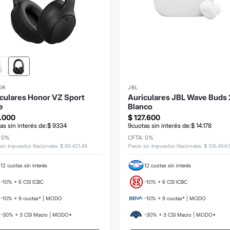
OR
JBL
culares Honor VZ Sport
Auriculares JBL Wave Buds 
e
Blanco
.
000
$
127
.
600
as sin interés de:
$
9334
9
cuotas sin interés de:
$
14
.
178
: 0%
CFTA: 0%
 sin Impuestos Nacionales
:
$
69
.
421
,
49
Precio sin Impuestos Nacionales
:
$
105
.
454
,
12 cuotas sin interés
12 cuotas sin interés
-10% + 6 CSI ICBC
-10% + 6 CSI ICBC
-10% + 9 cuotas* | MODO
-10% + 9 cuotas* | MODO
-30% + 3 CSI Macro | MODO*
-30% + 3 CSI Macro | MODO*