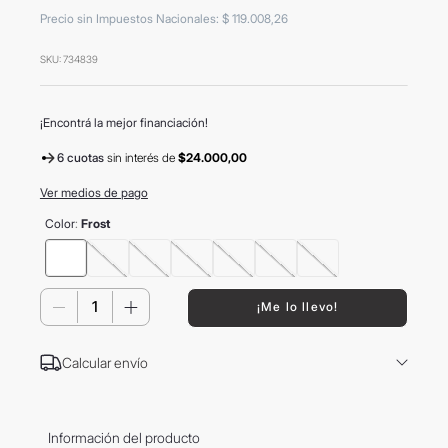
8
.
mochila
Precio sin Impuestos Nacionales
:
$
119
.
008
,
26
9
.
termo
SKU
:
734839
10
.
carolina herrera
¡Encontrá la mejor financiación!
6 cuotas
sin interés
de
$24.000,00
Ver medios de pago
Color
:
Frost
－
＋
¡Me lo llevo!
Calcular envío
Información del producto