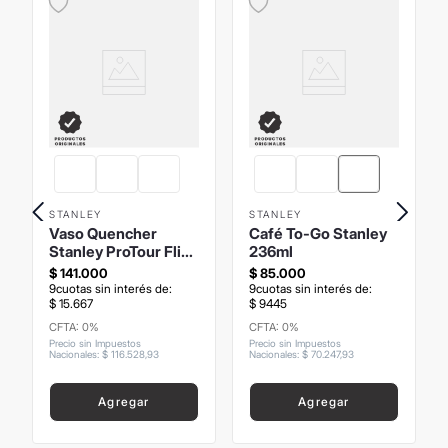
STANLEY
STANLEY
Vaso Quencher
Café To-Go Stanley
Stanley ProTour Flip
236ml
Straw Edición
$
141
.
000
$
85
.
000
Especial 1.18Lts
9
cuotas sin interés de:
9
cuotas sin interés de:
$
15
.
667
$
9445
CFTA: 0%
CFTA: 0%
Precio sin Impuestos
Precio sin Impuestos
Nacionales
:
$
116
.
528
,
93
Nacionales
:
$
70
.
247
,
93
Agregar
Agregar