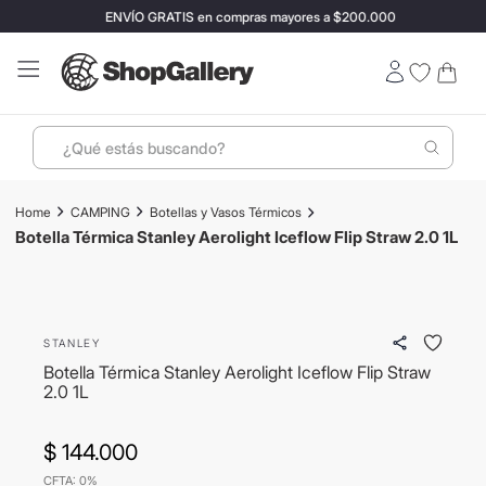
ENVÍO GRATIS en compras mayores a $200.000
¿Qué estás buscando?
Términos más buscados
CAMPING
Botellas y Vasos Térmicos
1
.
perfumes
Botella Térmica Stanley Aerolight Iceflow Flip Straw 2.0 1L
2
.
lentes sol
3
.
termo stanley
STANLEY
4
.
ray ban
Botella Térmica Stanley Aerolight Iceflow Flip Straw
5
.
vino
2.0 1L
6
.
bressia
$
144
.
000
7
.
hugo boss
CFTA: 0%