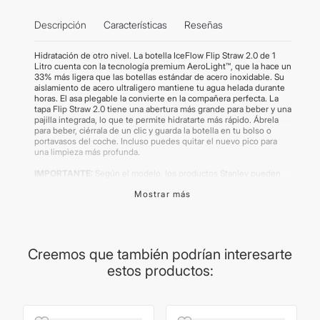
Descripción
Características
Reseñas
Hidratación de otro nivel. La botella IceFlow Flip Straw 2.0 de 1
Litro cuenta con la tecnología premium AeroLight™, que la hace un
33% más ligera que las botellas estándar de acero inoxidable. Su
aislamiento de acero ultraligero mantiene tu agua helada durante
horas. El asa plegable la convierte en la compañera perfecta. La
tapa Flip Straw 2.0 tiene una abertura más grande para beber y una
pajilla integrada, lo que te permite hidratarte más rápido. Ábrela
para beber, ciérrala de un clic y guarda la botella en tu bolso o
portavasos del coche. Incluso puedes quitar el nuevo pico para
una limpieza más profunda.
IMPORTANTE:
Según el modelo, los productos Stanley pueden
contar con bolsa o caja como packaging. Los productos poseen
Mostrar más
garantía del proveedor. Para más información, dirigirse a la sección
de "Preguntas Frecuentes". Las imágenes publicadas son
meramente ilustrativas. Algunos productos pueden renovar su
packaging.
Creemos que también podrían interesarte
estos productos: