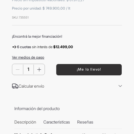
8
.
mochila
Precio por unidad:
$ 749.900,00
/
lt
9
.
termo
SKU
:
735551
10
.
carolina herrera
¡Encontrá la mejor financiación!
6 cuotas
sin interés
de
$12.499,00
Ver medios de pago
－
＋
¡Me lo llevo!
Calcular envío
Información del producto
Descripción
Características
Reseñas