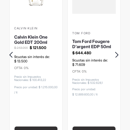
CALVIN KLEIN
TOM FORD
Calvin Klein One
Tom Ford Fougere
Gold EDT 200ml
D'argent EDP 50ml
$
121
.
500
$
243
.
000
$
644
.
480
9
cuotas sin interés de:
9
cuotas sin interés de:
$
13
.
500
$
71
.
609
CFTA: 0%
CFTA: 0%
Precio sin Impuestos
Precio sin Impuestos
Nacionales
:
$
100
.
413
,
22
Nacionales
:
$
532
.
628
,
1
Precio por unidad:
$ 1.215.000,00
Precio por unidad:
/
lt
$ 12.889.600,00
/
lt