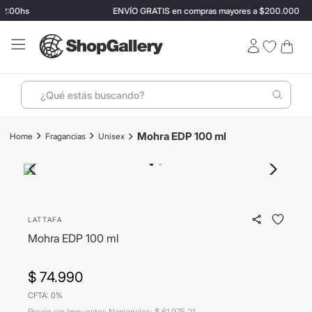
2:00hs
ENVÍO GRATIS en compras mayores a $200.000
¿Qué estás buscando?
Términos más buscados
Mohra EDP 100 ml
Fragancias
Unisex
1
.
perfumes
2
.
lentes sol
3
.
termo stanley
LATTAFA
4
.
ray ban
Mohra EDP 100 ml
5
.
vino
6
.
bressia
$
74
.
990
CFTA: 0%
7
.
hugo boss
Precio sin Impuestos Nacionales
:
$
61
.
975
,
21