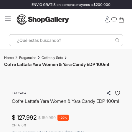
ENVÍO GRATIS en compras mayores a $200.000
¿Qué estás buscando?
Términos más buscados
Fragancias
Cofres y Sets
1
.
perfumes
Cofre Lattafa Yara Women & Yara Candy EDP 100ml
2
.
ray ban
- 20%
3
.
lentes sol
LATTAFA
4
.
termo stanley
Cofre Lattafa Yara Women & Yara Candy EDP 100ml
5
.
vino
6
.
bressia
$
127
.
992
$
159
.
990
-
20%
CFTA: 0%
7
.
hugo boss