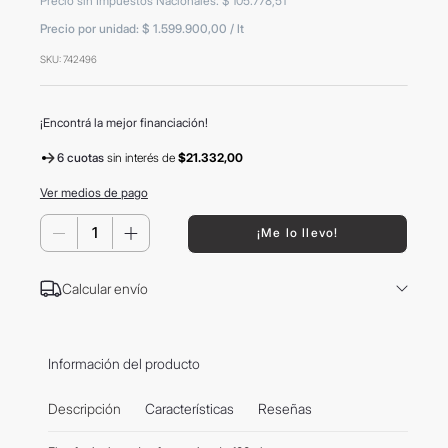
Precio sin Impuestos Nacionales
:
$
105
.
778
,
51
8
.
mochila
Precio por unidad:
$ 1.599.900,00
/
lt
9
.
carolina herrera
SKU
:
742496
10
.
tom ford
¡Encontrá la mejor financiación!
6 cuotas
sin interés
de
$21.332,00
Ver medios de pago
－
＋
¡Me lo llevo!
Calcular envío
Información del producto
Descripción
Características
Reseñas