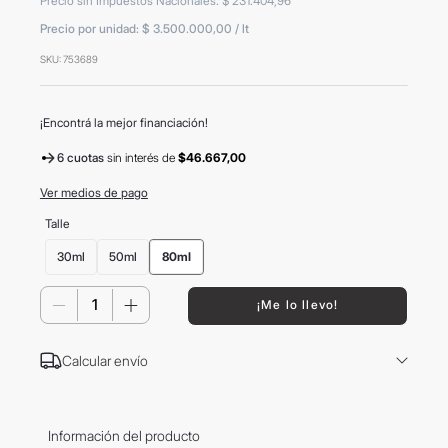
Precio sin Impuestos Nacionales
:
$
231
.
404
,
96
8
.
mochila
Precio por unidad:
$ 3.500.000,00
/
lt
9
.
carolina herrera
SKU
:
753689
10
.
termo
¡Encontrá la mejor financiación!
6 cuotas
sin interés
de
$46.667,00
Ver medios de pago
Talle
30ml
50ml
80ml
－
＋
¡Me lo llevo!
Calcular envío
Información del producto