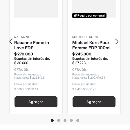
🎁 Regalo por compra!
RABANNE
MICHAEL KORS
Rabanne Fame in
Michael Kors Pour
Love EDP
Femme EDP 100ml
$
270
.
000
$
245
.
000
9
cuotas sin interés de:
9
cuotas sin interés de:
$
30
.
000
$
27
.
223
CFTA: 0%
CFTA: 0%
Precio sin Impuestos
Precio sin Impuestos
Nacionales
:
$
223
.
140
,
5
Nacionales
:
$
202
.
479
,
34
Precio por unidad:
Precio por unidad:
$ 3.375.000,00
/
lt
$ 2.450.000,00
/
lt
Agregar
Agregar