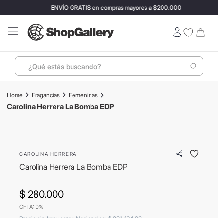
ENVÍO GRATIS en compras mayores a $200.000
¿Qué estás buscando?
Términos más buscados
Fragancias
Femeninas
1
.
perfumes
Carolina Herrera La Bomba EDP
🎁 Regalos por compra
2
.
lentes sol
ENVIO GRATIS
3
.
ray ban
CAROLINA HERRERA
4
.
termo stanley
Carolina Herrera La Bomba EDP
5
.
bressia
6
.
vino
$
280
.
000
CFTA: 0%
7
.
hugo boss