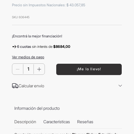
8
.
mochila
Precio sin Impuestos Nacionales
:
$
43
.
057
,
85
9
.
termo
SKU
:
606445
10
.
carolina herrera
¡Encontrá la mejor financiación!
6 cuotas
sin interés
de
$8684,00
Ver medios de pago
－
＋
¡Me lo llevo!
Calcular envío
Información del producto
Descripción
Características
Reseñas