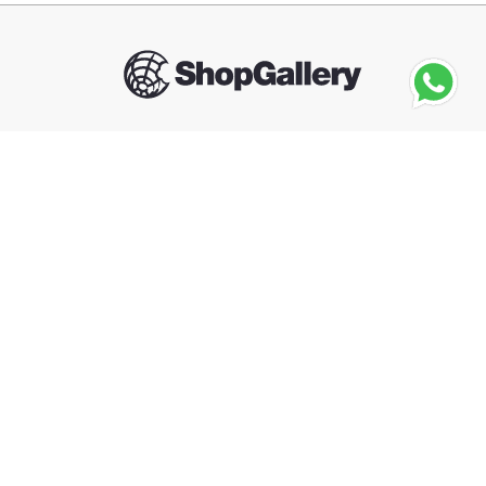
Seguinos
RASTI
Bloques Flokys Estacion De Policía
－
＋
Agregar al carrito
Compra segura
Información
Categorías
Contacto
Arrepentimiento de compra