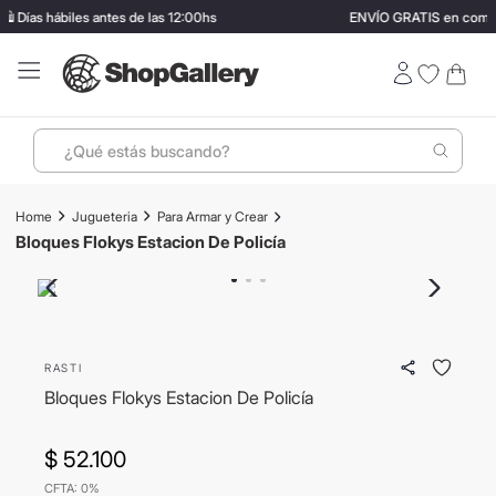
 Días hábiles antes de las 12:00hs
ENVÍO GRATIS en compra
¿Qué estás buscando?
Términos más buscados
Jugueteria
Para Armar y Crear
1
.
perfumes
Bloques Flokys Estacion De Policía
2
.
lentes sol
3
.
termo stanley
4
.
ray ban
RASTI
5
.
vino
Bloques Flokys Estacion De Policía
6
.
bressia
$
52
.
100
7
.
hugo boss
CFTA: 0%