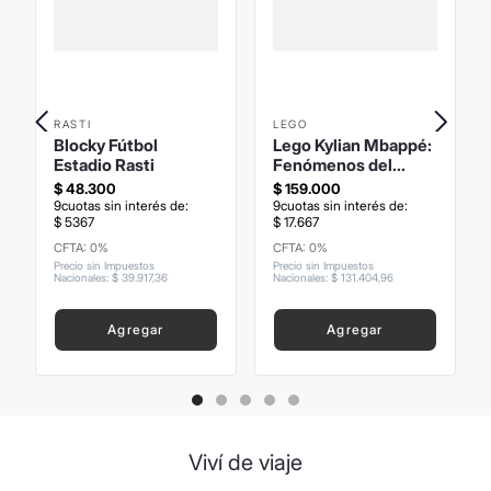
RASTI
LEGO
Blocky Fútbol
Lego Kylian Mbappé:
Estadio Rasti
Fenómenos del
Fútbol
$
48
.
300
$
159
.
000
9
cuotas sin interés de:
9
cuotas sin interés de:
$
5367
$
17
.
667
CFTA: 0%
CFTA: 0%
Precio sin Impuestos
Precio sin Impuestos
Nacionales
:
$
39
.
917
,
36
Nacionales
:
$
131
.
404
,
96
Agregar
Agregar
Viví de viaje