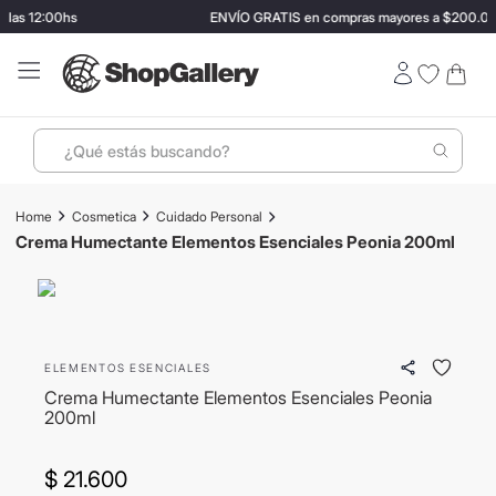
las 12:00hs
ENVÍO GRATIS en compras mayores a $200.000
¿Qué estás buscando?
Términos más buscados
Cosmetica
Cuidado Personal
1
.
perfumes
Crema Humectante Elementos Esenciales Peonia 200ml
2
.
termo stanley
3
.
ray ban
4
.
lentes sol
ELEMENTOS ESENCIALES
5
.
bressia
Crema Humectante Elementos Esenciales Peonia
200ml
6
.
vino
7
.
carolina herrera
$
21
.
600