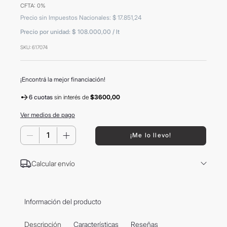
CFTA: 0%
8
.
mochila
Precio sin Impuestos Nacionales
:
$
17
.
851
,
24
9
.
hugo boss
Precio por unidad:
$ 108.000,00
/
lt
10
.
tom ford
SKU
:
617074
¡Encontrá la mejor financiación!
6 cuotas
sin interés
de
$3600,00
Ver medios de pago
－
＋
¡Me lo llevo!
Calcular envío
Información del producto
Descripción
Características
Reseñas