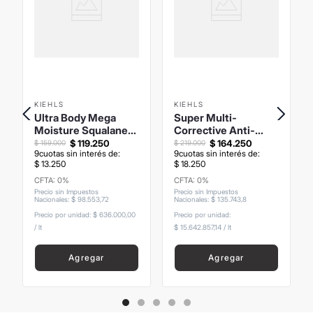
KIEHLS
KIEHLS
Ultra Body Mega
Super Multi-
Moisture Squalane
Corrective Anti-
Cream 250ml
Aging Eye Cream
$
119
.
250
$
164
.
250
$
159
.
000
$
219
.
000
9
cuotas sin interés de:
9
cuotas sin interés de:
14ml
$
13
.
250
$
18
.
250
CFTA: 0%
CFTA: 0%
Precio sin Impuestos
Precio sin Impuestos
Nacionales
:
$
98
.
553
,
72
Nacionales
:
$
135
.
743
,
8
Precio por unidad:
$ 636.000,00
Precio por unidad:
/
lt
$ 15.642.857,14
/
lt
Agregar
Agregar