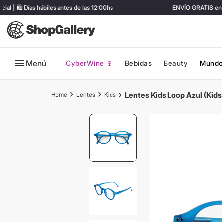
 🛍️ Días hábiles antes de las 12:00hs
ENVÍO GRATIS en co
Menú
CyberWine 🍷
Bebidas
Beauty
Mundo
Lentes Kids Loop Azul (Kids
Lentes
Kids