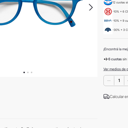
12 cuotas si
-10% + 6 CS
-10% + 9 c
-30% + 3 C
¡Encontrá la mej
6 cuotas
sin 
Ver medios de 
－
Calcular e