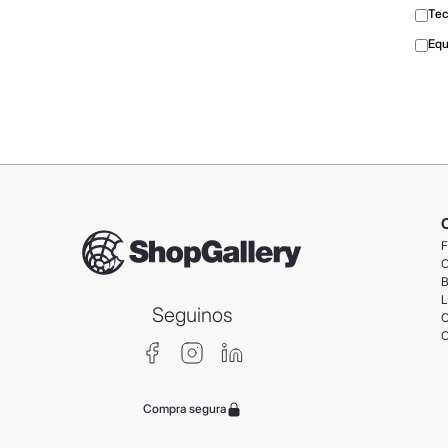
Tec
Equ
F
C
B
L
Seguinos
C
C
Compra segura