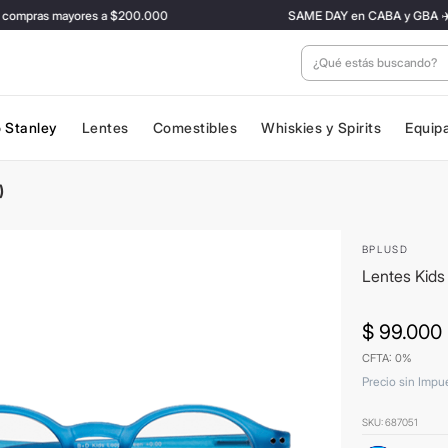
mpras mayores a $200.000
SAME DAY en CABA y GBA ✈️ Con ta
¿Qué estás buscan
 Stanley
Lentes
Comestibles
Whiskies y Spirits
Equip
)
BPLUSD
Lentes Kids
$
99
.
000
CFTA: 0%
Precio sin Impu
SKU
:
687051