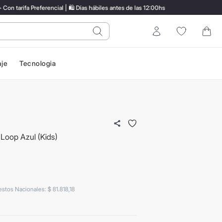
rifa Preferencial | 🛍️ Días hábiles antes de las 12:00hs
EN
do?
Entrar
aje
Tecnologia
 Loop Azul (Kids)
estos Nacionales
:
$
81
.
818
,
18