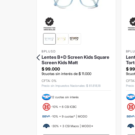
BPLUSD
BPL
ids Rojo
Lentes B+D Screen Kids Square
Lent
Screen Kids Matt
Tort
$
99
.
000
$
99
.
000
9
cuotas sin interés de:
$
11
.
000
9
cuot
CFTA: 0%
CFTA
s
:
$
81
.
818
,
18
Precio sin Impuestos Nacionales
:
$
81
.
818
,
18
Precio
12 cuotas sin interés
-10% + 6 CSI ICBC
ODO
-10% + 9 cuotas* | MODO
 MODO*
-30% + 3 CSI Macro | MODO*