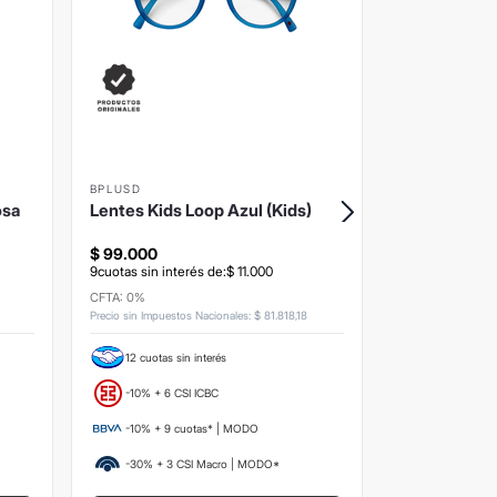
BPLUSD
BPLUSD
osa
Lentes Kids Loop Azul (Kids)
Lentes Kids 
$
99
.
000
$
99
.
000
9
cuotas sin interés de:
$
11
.
000
9
cuotas sin inte
CFTA: 0%
CFTA: 0%
Precio sin Impuestos Nacionales
:
$
81
.
818
,
18
Precio sin Impuesto
12 cuotas sin interés
12 cuotas si
-10% + 6 CSI ICBC
-10% + 6 CS
-10% + 9 cuotas* | MODO
-10% + 9 c
-30% + 3 CSI Macro | MODO*
-30% + 3 C