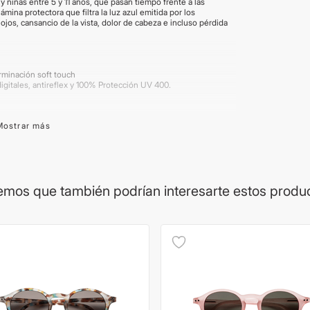
 niñas entre 5 y 11 años, que pasan tiempo frente a las
mina protectora que filtra la luz azul emitida por los
s ojos, cansancio de la vista, dolor de cabeza e incluso pérdida
erminación soft touch
digitales, antireflex y 100% Protección UV 400.
Mostrar más
antía de cada marca. Para más información, ir a 'Preguntas
mos que también podrían interesarte estos produ
das son brindadas por el proveedor y son aproximadas. Las
Los productos pueden renovar su packaging.