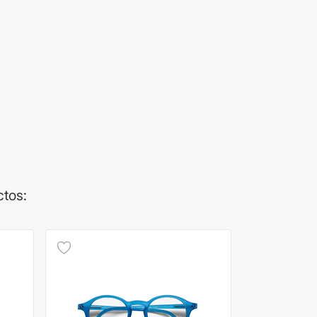
ctos: