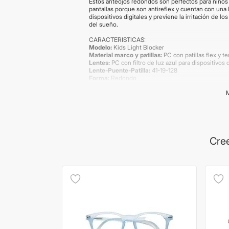
Estos anteojos redondos son perfectos para niños y
pantallas porque son antireflex y cuentan con una lá
dispositivos digitales y previene la irritación de lo
del sueño.
CARACTERISTICAS:
Modelo:
Kids Light Blocker
Material marco y patillas:
PC con patillas flex y t
Lentes:
PC con filtro de luz azul para dispositivos 
Lente-Puente-Patilla:
41-19-128
Forma:
Redondo
Codigo:
6095-57
Incluye:
-Estuche
-Paño de limpieza
IMPORTANTE:
Los productos de lentes poseen gar
Cree
Frecuentes' antes de realizar la compra. Las medi
imágenes publicadas son meramente ilustrativas. 