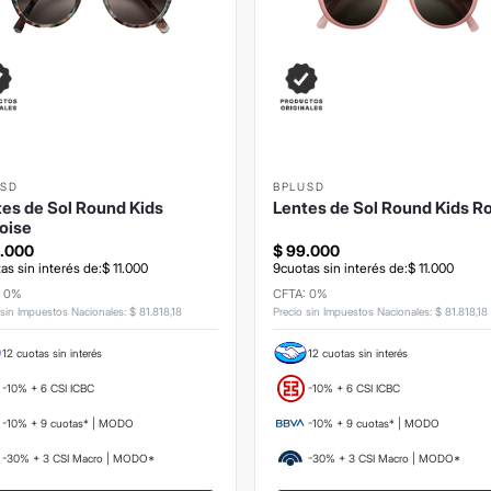
USD
BPLUSD
es de Sol Round Kids
Lentes de Sol Round Kids R
oise
.
000
$
99
.
000
as sin interés de:
$
11
.
000
9
cuotas sin interés de:
$
11
.
000
: 0%
CFTA: 0%
 sin Impuestos Nacionales
:
$
81
.
818
,
18
Precio sin Impuestos Nacionales
:
$
81
.
818
,
18
12 cuotas sin interés
12 cuotas sin interés
-10% + 6 CSI ICBC
-10% + 6 CSI ICBC
-10% + 9 cuotas* | MODO
-10% + 9 cuotas* | MODO
-30% + 3 CSI Macro | MODO*
-30% + 3 CSI Macro | MODO*