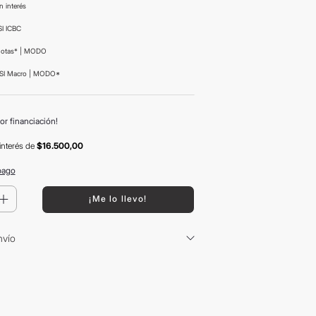
n interés
I ICBC
uotas* | MODO
SI Macro | MODO*
or financiación!
interés
de
$16.500,00
pago
＋
¡Me lo llevo!
nvío