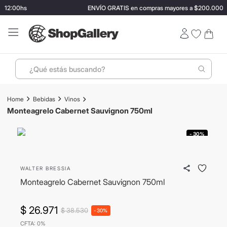
 12:00hs
ENVÍO GRATIS en compras mayores a $200.000
¿Qué estás buscando?
Términos más buscados
Bebidas
Vinos
1
.
perfumes
Monteagrelo Cabernet Sauvignon 750ml
2
.
lentes sol
- 30%
3
.
termo stanley
4
.
ray ban
WALTER BRESSIA
5
.
vino
Monteagrelo Cabernet Sauvignon 750ml
6
.
bressia
$
26
.
971
$
38
.
530
-
30%
7
.
hugo boss
CFTA: 0%