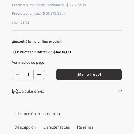
8
.
mochila
Precio sin Impuestos Nacionales
:
$
22
.
290
,
08
Precio por unidad:
$ 51.373,33
/
lt
9
.
termo
SKU
:
428723
10
.
carolina herrera
¡Encontrá la mejor financiación!
6 cuotas
sin interés
de
$4496,00
Ver medios de pago
－
＋
¡Me lo llevo!
Calcular envío
Información del producto
Descripción
Características
Reseñas