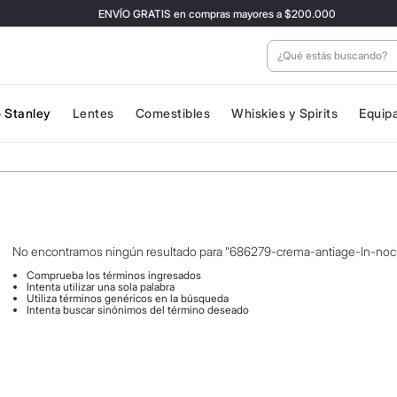
ENVÍO GRATIS en compras mayores a $200.000
¿Qué estás buscan
 Stanley
Lentes
Comestibles
Whiskies y Spirits
Equip
No encontramos ningún resultado para "
686279-crema-antiage-ln-no
Comprueba los términos ingresados
Intenta utilizar una sola palabra
Utiliza términos genéricos en la búsqueda
Intenta buscar sinónimos del término deseado