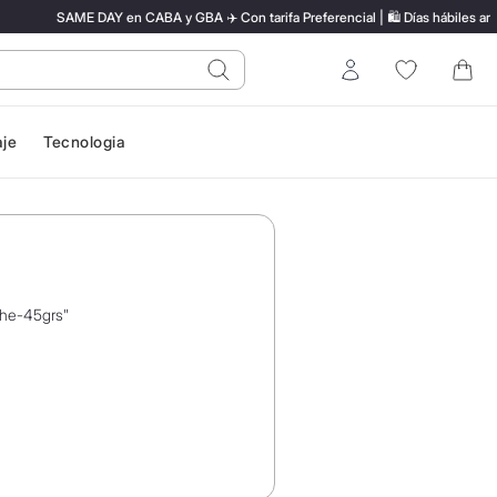
SAME DAY en CABA y GBA ✈️ Con tarifa Preferencial | 🛍️ Días hábiles ante
do?
Entrar
aje
Tecnologia
che-45grs
"