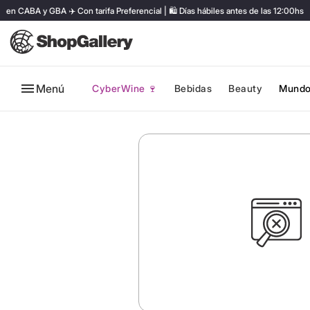
 CABA y GBA ✈️ Con tarifa Preferencial | 🛍️ Días hábiles antes de las 12:00hs
Menú
CyberWine 🍷
Bebidas
Beauty
Mundo