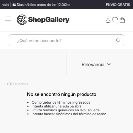
🛍️ Días hábiles antes de las 12:00hs
ENVÍO GRATIS en com
¿Qué estás buscando?
Términos más buscados
Relevancia
1
.
perfumes
2
.
lentes sol
0
3
.
termo stanley
No se encontró ningún producto
4
.
ray ban
Comprueba los términos ingresados
5
.
vino
Intenta utilizar una sola palabra
Utiliza términos genéricos en la búsqueda
Intenta buscar sinónimos del término deseado
6
.
bressia
7
.
hugo boss