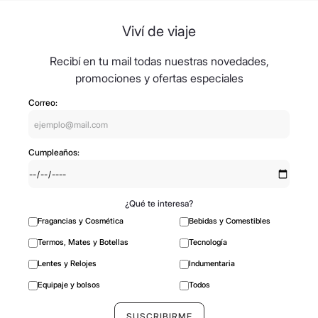
8
.
mochila
Viví de viaje
9
.
termo
10
.
carolina herrera
Recibí en tu mail todas nuestras novedades,
promociones y ofertas especiales
Correo:
Cumpleaños:
¿Qué te interesa?
Fragancias y Cosmética
Bebidas y Comestibles
Termos, Mates y Botellas
Tecnología
Lentes y Relojes
Indumentaria
Equipaje y bolsos
Todos