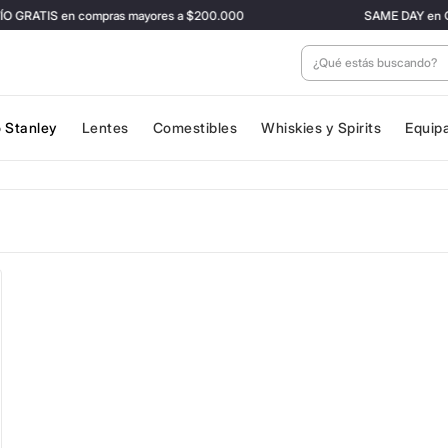
 GRATIS en compras mayores a $200.000
SAME DAY en CABA 
¿Qué estás buscan
 Stanley
Lentes
Comestibles
Whiskies y Spirits
Equip