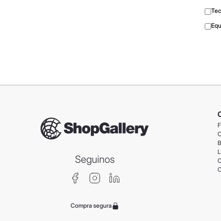
Tec
Equ
F
C
B
L
Seguinos
C
C
Compra segura