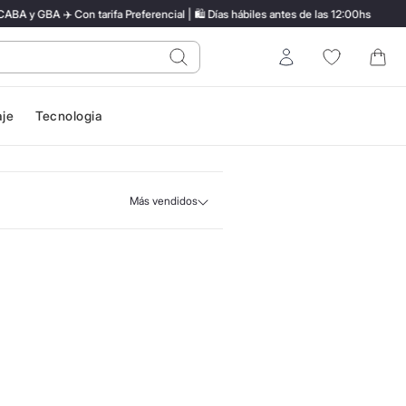
y GBA ✈️ Con tarifa Preferencial | 🛍️ Días hábiles antes de las 12:00hs
do?
Entrar
aje
Tecnologia
Más vendidos