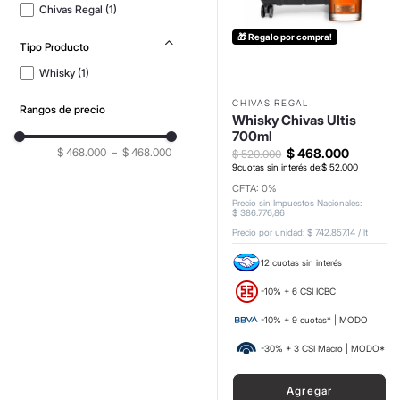
Chivas Regal
(
1
)
🎁 Regalo por compra!
Tipo Producto
Whisky
(
1
)
CHIVAS REGAL
Rangos de precio
Whisky Chivas Ultis
700ml
$ 468.000
–
$ 468.000
$
468
.
000
$
520
.
000
9
cuotas sin interés de:
$
52
.
000
CFTA: 0%
Precio sin Impuestos Nacionales
:
$
386
.
776
,
86
Precio por unidad:
$ 742.857,14
/
lt
12 cuotas sin interés
-10% + 6 CSI ICBC
-10% + 9 cuotas* | MODO
-30% + 3 CSI Macro | MODO*
Agregar