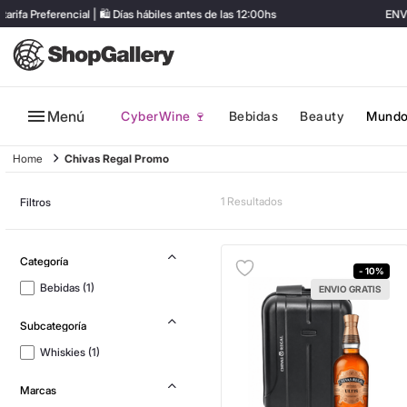
 Preferencial | 🛍️ Días hábiles antes de las 12:00hs
ENVÍO
Menú
CyberWine 🍷
Bebidas
Beauty
Mundo
Chivas Regal Promo
1
Filtros
- 10%
Bebidas
(
1
)
ENVIO GRATIS
Whiskies
(
1
)
Marcas