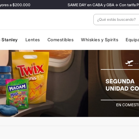
a $200.000
SAME DAY en CABA y GBA ✈️ Con tarifa Preferenci
¿Qué estás buscan
 Stanley
Lentes
Comestibles
Whiskies y Spirits
Equip