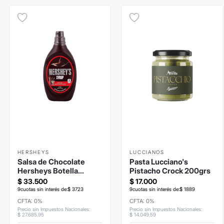
HERSHEYS
LUCCIANOS
Salsa de Chocolate
Pasta Lucciano's
Hersheys Botella
Pistacho Crock 200grs
680grs
$
33
.
500
$
17
.
000
9
cuotas sin interés de:
$
3723
9
cuotas sin interés de:
$
1889
CFTA: 0%
CFTA: 0%
Precio sin Impuestos Nacionales
:
Precio sin Impuestos Nacionales
:
$
27
.
685
,
95
$
14
.
049
,
59