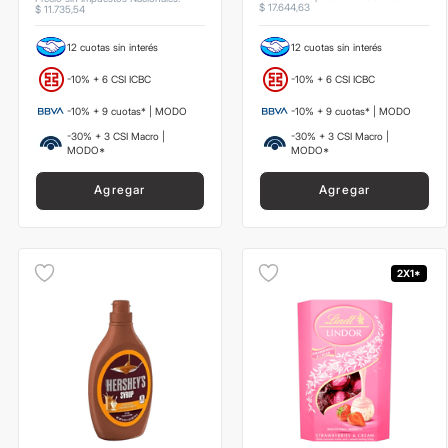
$
17
.
644
,
63
$
11
.
735
,
54
12 cuotas sin interés
12 cuotas sin interés
-10% + 6 CSI ICBC
-10% + 6 CSI ICBC
-10% + 9 cuotas* | MODO
-10% + 9 cuotas* | MODO
-30% + 3 CSI Macro |
-30% + 3 CSI Macro |
MODO*
MODO*
Agregar
Agregar
2X1*