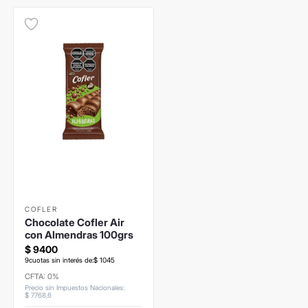
COFLER
Chocolate Cofler Air
con Almendras 100grs
$
9400
9
cuotas sin interés de:
$
1045
CFTA: 0%
Precio sin Impuestos Nacionales
:
$
7768
,
6