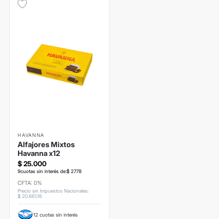
HAVANNA
Alfajores Mixtos
Havanna x12
$
25
.
000
9
cuotas sin interés de:
$
2778
CFTA: 0%
Precio sin Impuestos Nacionales
:
$
20
.
661
,
16
12 cuotas sin interés