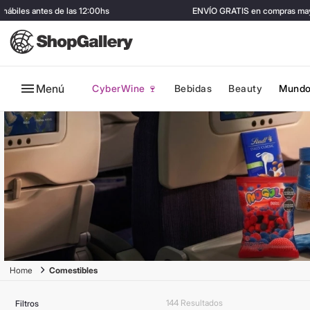
es antes de las 12:00hs
ENVÍO GRATIS en compras mayores 
Menú
CyberWine 🍷
Bebidas
Beauty
Mundo
Comestibles
144
Filtros