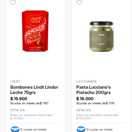
LINDT
LUCCIANOS
Bombones Lindt Lindor
Pasta Lucciano's
Leche 75grs
Pistacho 200grs
$
15
.
900
$
16
.
000
9
cuotas sin interés de:
$
1767
9
cuotas sin interés de:
$
1778
CFTA: 0%
CFTA: 0%
Precio sin Impuestos Nacionales
:
Precio sin Impuestos Nacionales
:
$
13
.
140
,
5
$
13
.
223
,
14
12 cuotas sin interés
12 cuotas sin interés