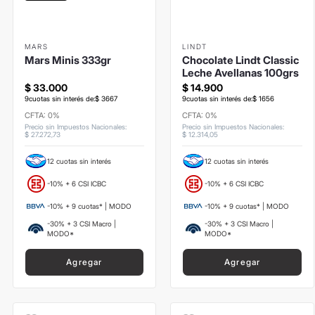
MARS
LINDT
Mars Minis 333gr
Chocolate Lindt Classic
Leche Avellanas 100grs
$
33
.
000
$
14
.
900
9
cuotas sin interés de:
$
3667
9
cuotas sin interés de:
$
1656
CFTA: 0%
CFTA: 0%
Precio sin Impuestos Nacionales
:
Precio sin Impuestos Nacionales
:
$
27
.
272
,
73
$
12
.
314
,
05
12 cuotas sin interés
12 cuotas sin interés
-10% + 6 CSI ICBC
-10% + 6 CSI ICBC
-10% + 9 cuotas* | MODO
-10% + 9 cuotas* | MODO
-30% + 3 CSI Macro |
-30% + 3 CSI Macro |
MODO*
MODO*
Agregar
Agregar