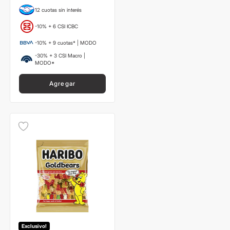
12 cuotas sin interés
-10% + 6 CSI ICBC
-10% + 9 cuotas* | MODO
-30% + 3 CSI Macro |
MODO*
Agregar
Exclusivo!