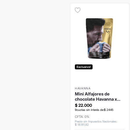
Exclusivo!
HAVANNA
Mini Alfajores de
chocolate Havanna x
LEO Messi
$
22
.
000
9
cuotas sin interés de:
$
2445
CFTA: 0%
Precio sin Impuestos Nacionales
:
$
18
.
181
,
82