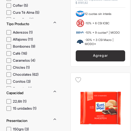
$
8181
,
82
Cofler
(
5
)
Cura Té Alma
(
5
)
12 cuotas sin interés
Entre Dos
(
2
)
-10% + 6 CSI ICBC
Tipo Producto
Gouher
(
1
)
Aderezos
(
1
)
-10% + 9 cuotas* | MODO
Mostrar 28 más
Alfajores
(
11
)
-30% + 3 CSI Macro |
MODO*
Bombones
(
9
)
Café
(
16
)
Agregar
Caramelos
(
4
)
Chicles
(
1
)
Chocolates
(
62
)
Conitos
(
3
)
Especias
(
1
)
Capacidad
Frutos Secos
(
7
)
22,6lt
(
1
)
Mostrar 7 más
15 unidades
(
1
)
Presentacion
150grs
(
3
)