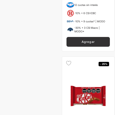
12 cuotas sin interés
-10% + 6 CSI ICBC
-10% + 9 cuotas* | MODO
-30% + 3 CSI Macro |
MODO*
Agregar
- 25%