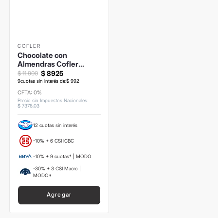
COFLER
Chocolate con
Almendras Cofler
140grs
$
8925
$
11
.
900
9
cuotas sin interés de:
$
992
CFTA: 0%
Precio sin Impuestos Nacionales
:
$
7376
,
03
12 cuotas sin interés
-10% + 6 CSI ICBC
-10% + 9 cuotas* | MODO
-30% + 3 CSI Macro |
MODO*
Agregar