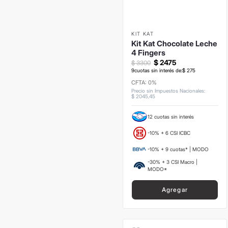
KIT KAT
Kit Kat Chocolate Leche
4 Fingers
$
2475
$
3300
9
cuotas sin interés de:
$
275
CFTA: 0%
Precio sin Impuestos Nacionales
:
$
2045
,
45
12 cuotas sin interés
-10% + 6 CSI ICBC
-10% + 9 cuotas* | MODO
-30% + 3 CSI Macro |
MODO*
Agregar