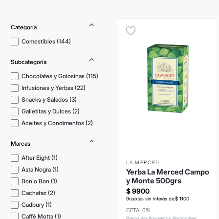
Comestibles
(
144
)
Chocolates y Golosinas
(
115
)
Infusiones y Yerbas
(
22
)
Snacks y Salados
(
3
)
Galletitas y Dulces
(
2
)
Aceites y Condimentos
(
2
)
Marcas
After Eight
(
1
)
LA MERCED
Asta Negra
(
1
)
Yerba La Merced Campo
y Monte 500grs
Bon o Bon
(
1
)
$
9900
Cachafaz
(
2
)
9
cuotas sin interés de:
$
1100
Cadbury
(
1
)
CFTA: 0%
Caffé Motta
(
1
)
Precio sin Impuestos Nacionales
: