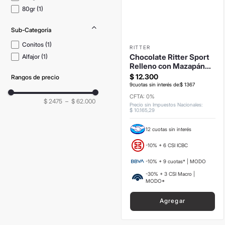
80gr
(
1
)
Sub-Categoría
Conitos
(
1
)
RITTER
Chocolate Ritter Sport
Alfajor
(
1
)
Relleno con Mazapán
100grs
$
12
.
300
Rangos de precio
9
cuotas sin interés de:
$
1367
CFTA: 0%
$ 2475
–
$ 62.000
Precio sin Impuestos Nacionales
:
$
10
.
165
,
29
12 cuotas sin interés
-10% + 6 CSI ICBC
-10% + 9 cuotas* | MODO
-30% + 3 CSI Macro |
MODO*
Agregar