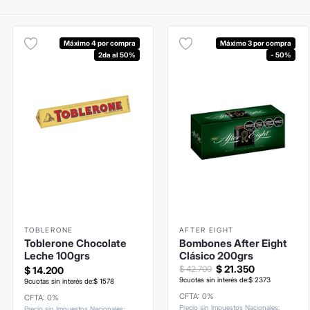
Máximo 4 por compra
Máximo 3 por compra
2da al 50%
- 50%
TOBLERONE
AFTER EIGHT
Toblerone Chocolate
Bombones After Eight
Leche 100grs
Clásico 200grs
$
21
.
350
$
42
.
700
$
14
.
200
9
cuotas sin interés de:
$
2373
9
cuotas sin interés de:
$
1578
CFTA: 0%
CFTA: 0%
Precio sin Impuestos Nacionales
:
Precio sin Impuestos Nacionales
: