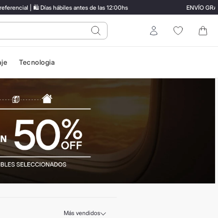
al | 🛍️ Días hábiles antes de las 12:00hs
ENVÍO GRATIS en
do?
Entrar
aje
Tecnologia
Más vendidos