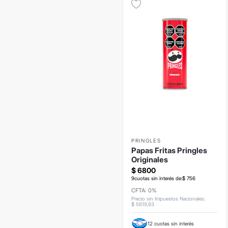
PRINGLES
Papas Fritas Pringles
Originales
$
6800
9
cuotas sin interés de:
$
756
CFTA: 0%
Precio sin Impuestos Nacionales
:
$
5619
,
83
12 cuotas sin interés