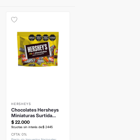
HERSHEYS
Chocolates Hersheys
Miniaturas Surtida
200grs
$
22
.
000
9
cuotas sin interés de:
$
2445
CFTA: 0%
Precio sin Impuestos Nacionales
: