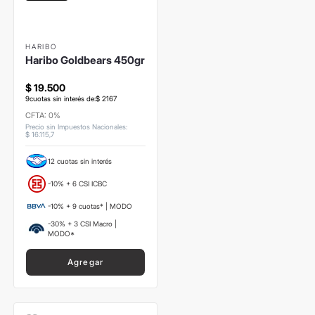
HARIBO
Haribo Goldbears 450gr
$
19
.
500
9
cuotas sin interés de:
$
2167
CFTA: 0%
Precio sin Impuestos Nacionales
:
$
16
.
115
,
7
12 cuotas sin interés
-10% + 6 CSI ICBC
-10% + 9 cuotas* | MODO
-30% + 3 CSI Macro |
MODO*
Agregar