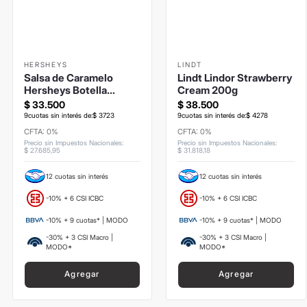
HERSHEYS
LINDT
Salsa de Caramelo
Lindt Lindor Strawberry
Hersheys Botella
Cream 200g
680grs
$
33
.
500
$
38
.
500
9
cuotas sin interés de:
$
3723
9
cuotas sin interés de:
$
4278
CFTA: 0%
CFTA: 0%
Precio sin Impuestos Nacionales
:
Precio sin Impuestos Nacionales
:
$
27
.
685
,
95
$
31
.
818
,
18
12 cuotas sin interés
12 cuotas sin interés
-10% + 6 CSI ICBC
-10% + 6 CSI ICBC
-10% + 9 cuotas* | MODO
-10% + 9 cuotas* | MODO
-30% + 3 CSI Macro |
-30% + 3 CSI Macro |
MODO*
MODO*
Agregar
Agregar