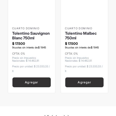
8
.
mochila
9
.
hugo boss
10
.
tom ford
CUARTO DOMINIO
CUARTO DOMINIO
Tolentino Sauvignon
Tolentino Malbec
Blanc 750ml
750ml
$
17
.
500
$
17
.
500
9
cuotas sin interés de:
$
1945
9
cuotas sin interés de:
$
1945
CFTA: 0%
CFTA: 0%
Precio sin Impuestos
Precio sin Impuestos
Nacionales
:
$
14
.
462
,
81
Nacionales
:
$
14
.
462
,
81
Precio por unidad:
$ 23.333,33
/
Precio por unidad:
$ 23.333,33
/
lt
lt
Agregar
Agregar