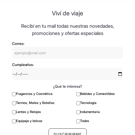
8
.
mochila
Viví de viaje
9
.
carolina herrera
10
.
tom ford
Recibí en tu mail todas nuestras novedades,
promociones y ofertas especiales
Correo:
Cumpleaños:
¿Qué te interesa?
Fragancias y Cosmética
Bebidas y Comestibles
Termos, Mates y Botellas
Tecnología
Lentes y Relojes
Indumentaria
Equipaje y bolsos
Todos