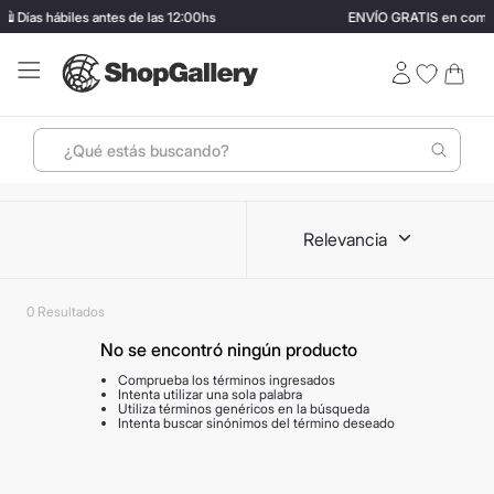
️ Días hábiles antes de las 12:00hs
ENVÍO GRATIS en compr
¿Qué estás buscando?
Términos más buscados
Relevancia
1
.
perfumes
2
.
ray ban
0
3
.
lentes sol
No se encontró ningún producto
4
.
termo stanley
Comprueba los términos ingresados
5
.
vino
Intenta utilizar una sola palabra
Utiliza términos genéricos en la búsqueda
Intenta buscar sinónimos del término deseado
6
.
bressia
7
.
hugo boss