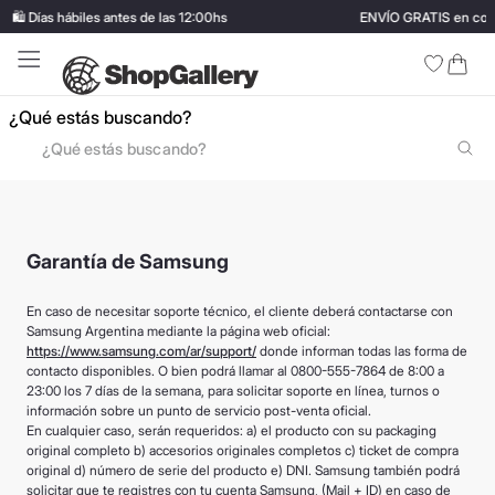
️ Días hábiles antes de las 12:00hs
ENVÍO GRATIS en comp
¿Qué estás buscando?
TÉRMINOS MÁS BUSCADOS
1
.
perfumes
Garantía de Samsung
2
.
termo stanley
3
.
ray ban
En caso de necesitar soporte técnico, el cliente deberá contactarse con
Samsung Argentina mediante la página web oficial:
4
.
lentes sol
https://www.samsung.com/ar/support/
donde informan todas las forma de
contacto disponibles. O bien podrá llamar al 0800-555-7864 de 8:00 a
5
.
bressia
23:00 los 7 días de la semana, para solicitar soporte en línea, turnos o
información sobre un punto de servicio post-venta oficial.
6
.
vino
En cualquier caso, serán requeridos: a) el producto con su packaging
original completo b) accesorios originales completos c) ticket de compra
7
.
carolina herrera
original d) número de serie del producto e) DNI. Samsung también podrá
solicitar que te registres con tu cuenta Samsung, (Mail + ID) en caso de