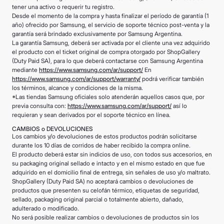
8
.
mochila
tener una activo o requerir tu registro.
Desde el momento de la compra y hasta finalizar el período de garantía (1
9
.
hugo boss
año) ofrecido por Samsung, el servicio de soporte técnico post-venta y la
garantía será brindado exclusivamente por Samsung Argentina.
10
.
tom ford
La garantía Samsung, deberá ser activada por el cliente una vez adquirido
el producto con el ticket original de compra otorgado por ShopGallery
(Duty Paid SA), para lo que deberá contactarse con Samsung Argentina
mediante
https://www.samsung.com/ar/support/
En
https://www.samsung.com/ar/support/warranty/
podrá verificar también
los términos, alcance y condiciones de la misma.
*Las tiendas Samsung oficiales solo atenderán aquellos casos que, por
previa consulta con:
https://www.samsung.com/ar/support/
así lo
requieran y sean derivados por el soporte técnico en línea.
CAMBIOS o DEVOLUCIONES
Los cambios y/o devoluciones de estos productos podrán solicitarse
durante los 10 días de corridos de haber recibido la compra online.
El producto deberá estar sin indicios de uso, con todos sus accesorios, en
su packaging original sellado e intacto y en el mismo estado en que fue
adquirido en el domicilio final de entrega, sin señales de uso y/o maltrato.
ShopGallery (Duty Paid SA) no aceptará cambios o devoluciones de
productos que presenten su celofán térmico, etiquetas de seguridad,
sellado, packaging original parcial o totalmente abierto, dañado,
adulterado o modificado.
No será posible realizar cambios o devoluciones de productos sin los