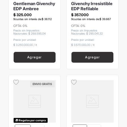
Gentleman Givenchy
Givenchy Irresistible
EDP Ambree
EDP Refilable
$
325
.
000
$
357
.
000
9
cuotas sin interés de:
$
36
.
112
9
cuotas sin interés de:
$
39
.
667
CFTA: 0%
CFTA: 0%
Precio sin Impuestos
Precio sin Impuestos
Nacionales
:
$
268
.
595
,
04
Nacionales
:
$
295
.
041
,
32
Precio por unidad:
Precio por unidad:
$ 3.250.000,00
/
lt
$ 3.570.000,00
/
lt
Agregar
Agregar
ENVIO GRATIS
🎁 Regalos por compra