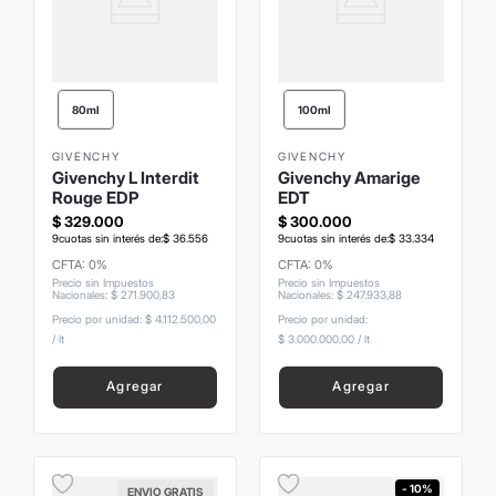
80ml
100ml
GIVENCHY
GIVENCHY
Givenchy L Interdit
Givenchy Amarige
Rouge EDP
EDT
$
329
.
000
$
300
.
000
9
cuotas sin interés de:
$
36
.
556
9
cuotas sin interés de:
$
33
.
334
CFTA: 0%
CFTA: 0%
Precio sin Impuestos
Precio sin Impuestos
Nacionales
:
$
271
.
900
,
83
Nacionales
:
$
247
.
933
,
88
Precio por unidad:
$ 4.112.500,00
Precio por unidad:
/
lt
$ 3.000.000,00
/
lt
Agregar
Agregar
- 10%
ENVIO GRATIS