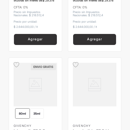
9
cuotas sin interés de:
$
29
.
378
9
cuotas sin interés de:
$
29
.
378
CFTA: 0%
CFTA: 0%
Precio sin Impuestos
Precio sin Impuestos
Nacionales
:
$
218
.
512
,
4
Nacionales
:
$
218
.
512
,
4
Precio por unidad:
Precio por unidad:
$ 2.644.000,00
/
lt
$ 2.644.000,00
/
lt
Agregar
Agregar
ENVIO GRATIS
80ml
35ml
GIVENCHY
GIVENCHY