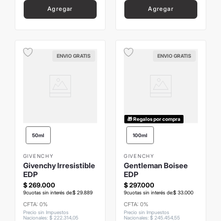
Agregar
Agregar
ENVIO GRATIS
ENVIO GRATIS
🎁 Regalos por compra
50ml
100ml
GIVENCHY
GIVENCHY
Givenchy Irresistible
Gentleman Boisee
EDP
EDP
$
269
.
000
$
297
.
000
9
cuotas sin interés de:
$
29
.
889
9
cuotas sin interés de:
$
33
.
000
CFTA: 0%
CFTA: 0%
Precio sin Impuestos
Precio sin Impuestos
Nacionales
:
$
222
.
314
,
05
Nacionales
:
$
245
.
454
,
55