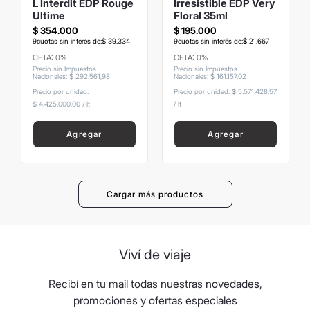
L Interdit EDP Rouge
Irresistible EDP Very
Ultime
Floral 35ml
$
354
.
000
$
195
.
000
9
cuotas sin interés de:
$
39
.
334
9
cuotas sin interés de:
$
21
.
667
CFTA: 0%
CFTA: 0%
Precio sin Impuestos
Precio sin Impuestos
Nacionales
:
$
292
.
561
,
98
Nacionales
:
$
161
.
157
,
02
Precio por unidad:
Precio por unidad:
$ 5.571.428,57
$ 4.425.000,00
/
lt
/
lt
Agregar
Agregar
Viví de viaje
Recibí en tu mail todas nuestras novedades,
promociones y ofertas especiales