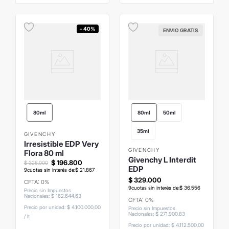
- 40%
ENVIO GRATIS
80ml
80ml
50ml
35ml
GIVENCHY
Irresistible EDP Very
GIVENCHY
Flora 80 ml
Givenchy L Interdit
$
196
.
800
$
328
.
000
EDP
9
cuotas sin interés de:
$
21
.
867
$
329
.
000
CFTA: 0%
9
cuotas sin interés de:
$
36
.
556
Precio sin Impuestos
Nacionales
:
$
162
.
644
,
63
CFTA: 0%
Precio por unidad:
$ 4.100.000,00
Precio sin Impuestos
Nacionales
:
$
271
.
900
,
83
/
lt
Precio por unidad:
$ 4.112.500,00