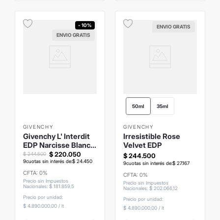
- 10%
ENVIO GRATIS
ENVIO GRATIS
50ml
35ml
GIVENCHY
GIVENCHY
Givenchy L' Interdit
Irresistible Rose
EDP Narcisse Blanc
Velvet EDP
50ml
$
220
.
050
$
244
.
500
$
244
.
500
9
cuotas sin interés de:
$
24
.
450
9
cuotas sin interés de:
$
27
.
167
CFTA: 0%
CFTA: 0%
Precio sin Impuestos
Precio sin Impuestos
Nacionales
:
$
181
.
859
,
5
Nacionales
:
$
202
.
066
,
12
Precio por unidad:
Precio por unidad:
$ 4.890.000,00
/
lt
$ 4.890.000,00
/
lt