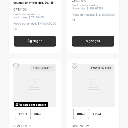
CFTA: 0%
9
cuotas sin interés de:
$
36
.
445
Precio sin Impuestos
Nacionales
:
$
258
.
677
,
69
CFTA: 0%
Precio sin Impuestos
Precio por unidad:
$ 3.130.000,00
Nacionales
:
$
271
.
074
,
38
/
lt
Precio por unidad:
$ 4.100.000,00
/
lt
Agregar
Agregar
ENVIO GRATIS
ENVIO GRATIS
🎁 Regalos por compra
100ml
60ml
100ml
150ml
GIVENCHY
GIVENCHY