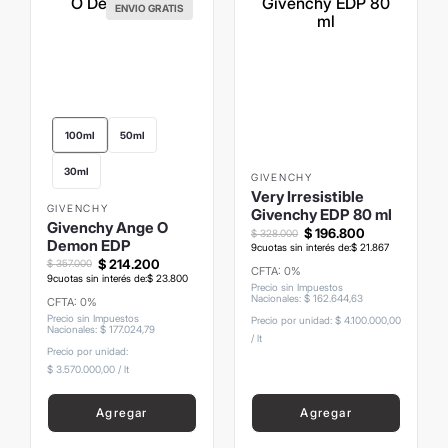
ENVIO GRATIS
100ml
50ml
30ml
GIVENCHY
Very Irresistible
GIVENCHY
Givenchy EDP 80 ml
Givenchy Ange O
$
196
.
800
$
328
.
000
Demon EDP
9
cuotas sin interés de:
$
21
.
867
$
214
.
200
$
357
.
000
CFTA: 0%
9
cuotas sin interés de:
$
23
.
800
Precio sin Impuestos
Nacionales
:
$
162
.
644
,
63
CFTA: 0%
Precio sin Impuestos
Precio por unidad:
$ 4.100.000,00
Nacionales
:
$
177
.
024
,
79
/
lt
Precio por unidad:
$ 3.570.000,00
/
lt
Agregar
Agregar