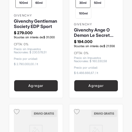
100ml
60ml
30ml
50ml
100ml
GIVENCHY
Givenchy Gentleman
GIVENCHY
Society EDP Sport
Givenchy Ange O
$
279
.
000
Demon Le Secret
9
cuotas sin interés de:
$
31
.
000
EDP
$
194
.
000
CFTA: 0%
9
cuotas sin interés de:
$
21
.
556
Precio sin Impuestos
Nacionales
:
$
230
.
578
,
51
CFTA: 0%
Precio sin Impuestos
Precio por unidad:
Nacionales
:
$
160
.
330
,
58
$ 2.790.000,00
/
lt
Precio por unidad:
$ 6.466.666,67
/
lt
Agregar
Agregar
ENVIO GRATIS
ENVIO GRATIS