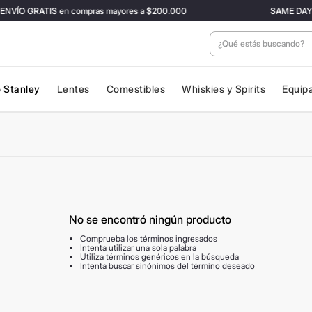
O GRATIS en compras mayores a $200.000
SAME DAY en CABA
¿Qué estás buscan
 Stanley
Lentes
Comestibles
Whiskies y Spirits
Equip
No se encontró ningún producto
Comprueba los términos ingresados
Intenta utilizar una sola palabra
Utiliza términos genéricos en la búsqueda
Intenta buscar sinónimos del término deseado