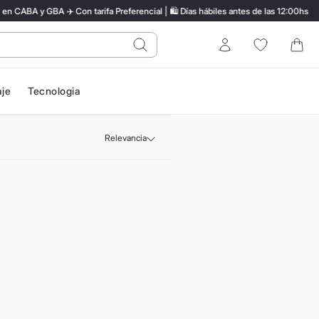
 y GBA ✈️ Con tarifa Preferencial | 🛍️ Días hábiles antes de las 12:00hs
do?
Entrar
aje
Tecnologia
Relevancia