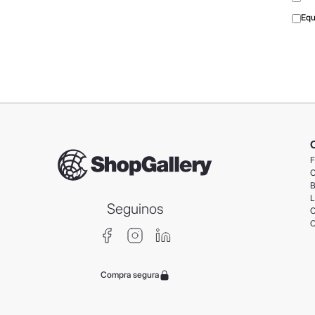
Equ
F
C
B
L
Seguinos
C
C
Compra segura