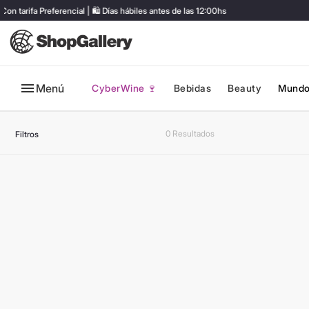
a Preferencial | 🛍️ Días hábiles antes de las 12:00hs
ENVÍ
Menú
CyberWine 🍷
Bebidas
Beauty
Mundo
0
Filtros