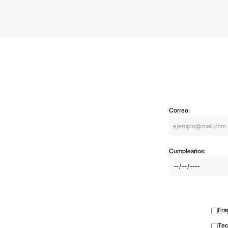
Correo:
Cumpleaños:
Fra
Tec