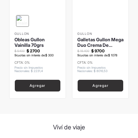
8
.
mochila
9
.
carolina herrera
10
.
tom ford
GULLON
GULLON
Obleas Gullon
Galletas Gullon Mega
Vainilla 70grs
Duo Crema De
Chocolate 500gr
$
2700
$
9700
$
5400
$
19
.
400
9
cuotas sin interés de:
$
300
9
cuotas sin interés de:
$
1078
CFTA: 0%
CFTA: 0%
Precio sin Impuestos
Precio sin Impuestos
Nacionales
:
$
2231
,
4
Nacionales
:
$
8016
,
53
Agregar
Agregar
Viví de viaje