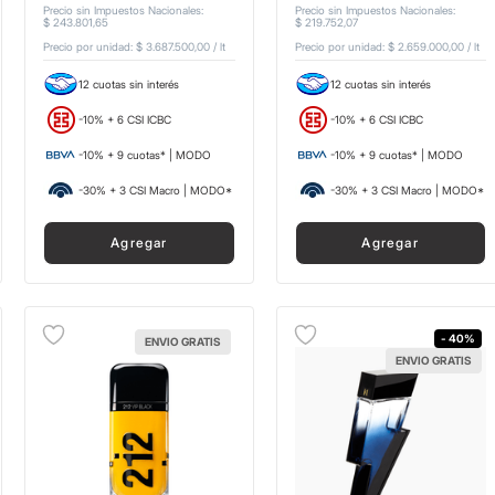
Precio sin Impuestos Nacionales
:
Precio sin Impuestos Nacionales
:
$
243
.
801
,
65
$
219
.
752
,
07
Precio por unidad:
$ 3.687.500,00
/
lt
Precio por unidad:
$ 2.659.000,00
/
lt
12 cuotas sin interés
12 cuotas sin interés
-10% + 6 CSI ICBC
-10% + 6 CSI ICBC
-10% + 9 cuotas* | MODO
-10% + 9 cuotas* | MODO
-30% + 3 CSI Macro | MODO*
-30% + 3 CSI Macro | MODO*
Agregar
Agregar
- 40%
ENVIO GRATIS
ENVIO GRATIS