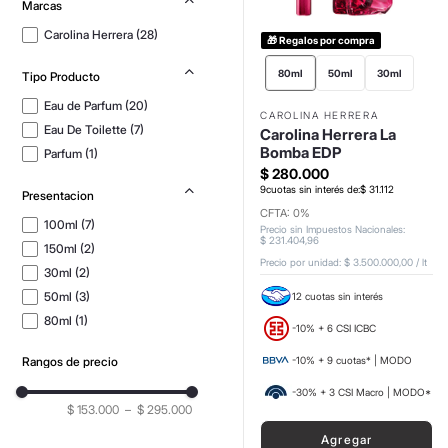
Marcas
Carolina Herrera
(
28
)
🎁 Regalos por compra
80ml
50ml
30ml
Tipo Producto
Eau de Parfum
(
20
)
CAROLINA HERRERA
Eau De Toilette
(
7
)
Carolina Herrera La
Bomba EDP
Parfum
(
1
)
$
280
.
000
9
cuotas sin interés de:
$
31
.
112
Presentacion
CFTA: 0%
100ml
(
7
)
Precio sin Impuestos Nacionales
:
$
231
.
404
,
96
150ml
(
2
)
Precio por unidad:
$ 3.500.000,00
/
lt
30ml
(
2
)
50ml
(
3
)
12 cuotas sin interés
80ml
(
1
)
-10% + 6 CSI ICBC
Rangos de precio
-10% + 9 cuotas* | MODO
-30% + 3 CSI Macro | MODO*
$ 153.000
–
$ 295.000
Agregar