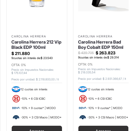
CAROLINA HERRERA
CAROLINA HERRERA
Carolina Herrera 212 Vip
Carolina Herrera Bad
Black EDP 100ml
Boy Cobalt EDP 150ml
$
263
.
823
$
439
.
705
$
211
.
880
9
cuotas sin interés de:
$
29
.
314
9
cuotas sin interés de:
$
23
.
543
CFTA: 0%
CFTA: 0%
Precio sin Impuestos Nacionales
:
Precio sin Impuestos Nacionales
:
$
218
.
035
,
54
$
175
.
107
,
44
Precio por unidad:
$ 2.931.366,67
/
lt
Precio por unidad:
$ 2.118.800,00
/
lt
12 cuotas sin interés
12 cuotas sin interés
-10% + 6 CSI ICBC
-10% + 6 CSI ICBC
-10% + 9 cuotas* | MODO
-10% + 9 cuotas* | MODO
-30% + 3 CSI Macro | MODO*
-30% + 3 CSI Macro | MODO*
Agregar
Agregar