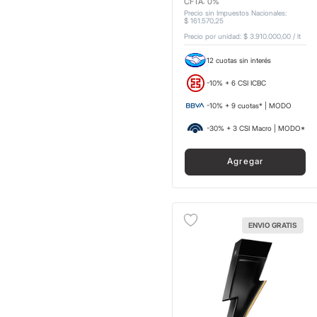
CFTA: 0%
Precio sin Impuestos Nacionales
:
$
161
.
570
,
25
Precio por unidad:
$ 3.910.000,00
/
lt
12 cuotas sin interés
-10% + 6 CSI ICBC
-10% + 9 cuotas* | MODO
-30% + 3 CSI Macro | MODO*
Agregar
ENVIO GRATIS