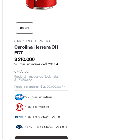
100ml
CAROLINA HERRERA
Carolina Herrera CH
EDT
$
210
.
000
9
cuotas sin interés de:
$
23
.
334
CFTA: 0%
Precio sin Impuestos Nacionales
:
$
173
.
553
,
72
Precio por unidad:
$ 2.100.000,00
/
lt
12 cuotas sin interés
-10% + 6 CSI ICBC
-10% + 9 cuotas* | MODO
-30% + 3 CSI Macro | MODO*