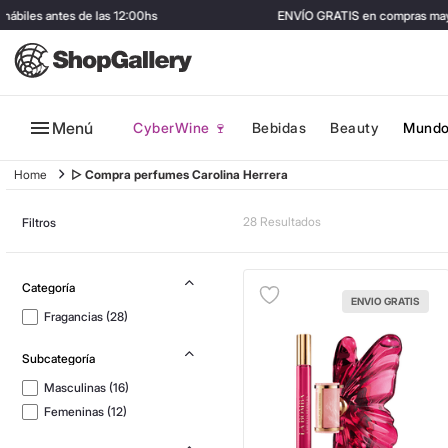
es antes de las 12:00hs
ENVÍO GRATIS en compras mayores 
Menú
CyberWine 🍷
Bebidas
Beauty
Mundo
▷ Compra perfumes Carolina Herrera
28
Filtros
ENVIO GRATIS
Fragancias
(
28
)
Masculinas
(
16
)
Femeninas
(
12
)