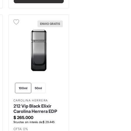
ENVIO GRATIS
100ml
50ml
CAROLINA HERRERA
212 Vip Black Elixir
Carolina Herrera EDP
$
265
.
000
9
cuotas sin interés de:
$
29
.
445
CFTA: 0%