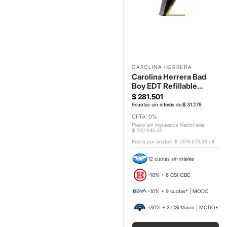
CAROLINA HERRERA
Carolina Herrera Bad
Boy EDT Refillable
150ml
$
281
.
501
9
cuotas sin interés de:
$
31
.
278
CFTA: 0%
Precio sin Impuestos Nacionales
:
$
232
.
645
,
45
Precio por unidad:
$ 1.876.673,33
/
lt
12 cuotas sin interés
-10% + 6 CSI ICBC
-10% + 9 cuotas* | MODO
-30% + 3 CSI Macro | MODO*