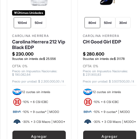
🚨Últimas Unidades
100ml
50ml
80ml
50ml
30ml
CAROLINA HERRERA
CAROLINA HERRERA
Carolina Herrera 212 Vip
CH Good Girl EDP
Black EDP
$
230
.
000
$
280
.
600
9
cuotas sin interés de:
$
25
.
556
9
cuotas sin interés de:
$
31
.
178
CFTA: 0%
CFTA: 0%
Precio sin Impuestos Nacionales
:
Precio sin Impuestos Nacionales
:
$
190
.
082
,
64
$
231
.
900
,
83
Precio por unidad:
$ 2.300.000,00
/
lt
Precio por unidad:
$ 3.507.500,00
/
lt
12 cuotas sin interés
12 cuotas sin interés
-10% + 6 CSI ICBC
-10% + 6 CSI ICBC
-10% + 9 cuotas* | MODO
-10% + 9 cuotas* | MODO
-30% + 3 CSI Macro | MODO*
-30% + 3 CSI Macro | MODO*
Agregar
Agregar