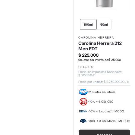
100ml
50ml
CAROLINA HERRERA
Carolina Herrera 212
Men EDT
$
225
.
000
9
cuotas sin interés de:
$
25
.
000
CFTA: 0%
Precio sin Impuestos Nacionales
:
$
185
.
950
,
41
Precio por unidad:
$ 2.250.000,00
/
lt
12 cuotas sin interés
-10% + 6 CSI ICBC
-10% + 9 cuotas* | MODO
-30% + 3 CSI Macro | MODO*
Agregar