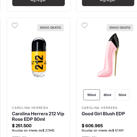
ENVIO GRATIS
ENVIO GRATIS
150ml
80ml
50ml
CAROLINA HERRERA
CAROLINA HERRERA
Carolina Herrera 212 Vip
Good Girl Blush EDP
Rose EDP 80ml
$
251
.
500
$
606
.
965
9
cuotas sin interés de:
$
27
.
945
9
cuotas sin interés de:
$
67
.
441