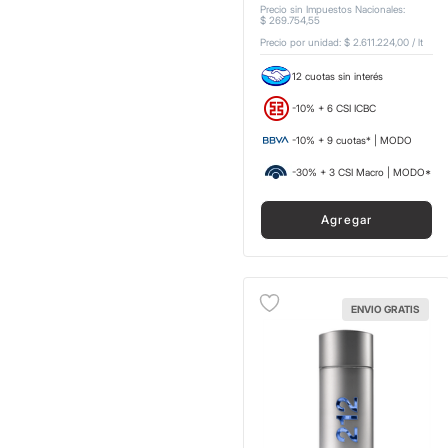
Precio sin Impuestos Nacionales
:
$
269
.
754
,
55
Precio por unidad:
$ 2.611.224,00
/
lt
12 cuotas sin interés
-10% + 6 CSI ICBC
-10% + 9 cuotas* | MODO
-30% + 3 CSI Macro | MODO*
Agregar
ENVIO GRATIS