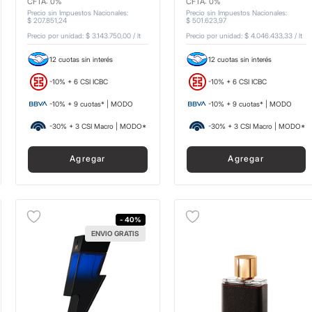
CFTA: 0%
CFTA: 0%
Precio sin Impuestos Nacionales
:
Precio sin Impuestos Nacionales
:
$
207
.
851
,
24
$
501
.
623
,
97
Precio por unidad:
$ 3.143.750,00
/
lt
Precio por unidad:
$ 4.046.433,33
/
lt
12 cuotas sin interés
12 cuotas sin interés
-10% + 6 CSI ICBC
-10% + 6 CSI ICBC
-10% + 9 cuotas* | MODO
-10% + 9 cuotas* | MODO
-30% + 3 CSI Macro | MODO*
-30% + 3 CSI Macro | MODO*
Agregar
Agregar
- 40%
ENVIO GRATIS