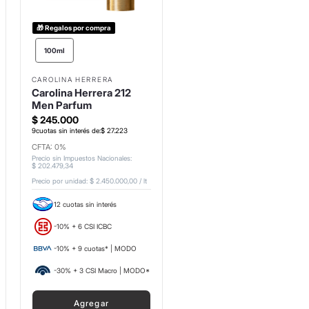
🎁 Regalos por compra
100ml
CAROLINA HERRERA
Carolina Herrera 212
Men Parfum
$
245
.
000
9
cuotas sin interés de:
$
27
.
223
CFTA: 0%
Precio sin Impuestos Nacionales
:
$
202
.
479
,
34
Precio por unidad:
$ 2.450.000,00
/
lt
12 cuotas sin interés
-10% + 6 CSI ICBC
-10% + 9 cuotas* | MODO
-30% + 3 CSI Macro | MODO*
Agregar