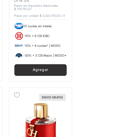
CFTA: 0%
Precio sin Impuestos Nacionales
:
$
219
.
752
,
07
Precio por unidad:
$ 3.323.750,00
/
lt
12 cuotas sin interés
-10% + 6 CSI ICBC
-10% + 9 cuotas* | MODO
-30% + 3 CSI Macro | MODO*
Agregar
ENVIO GRATIS