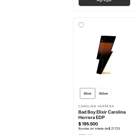
50ml
100ml
CAROLINA HERRERA
Bad Boy Elixir Carolina
Herrera EDP
$
195
.
500
9
cuotas sin interés de:
$
21
.
723