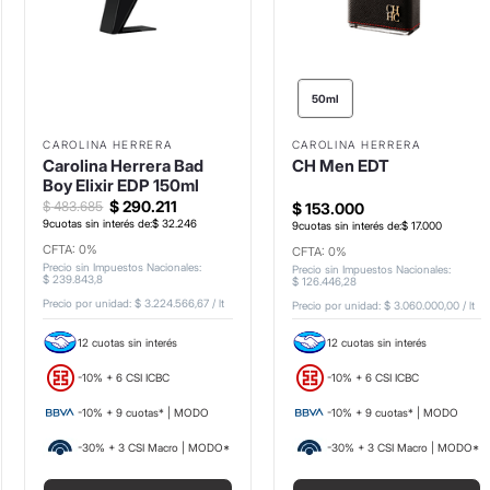
50ml
CAROLINA HERRERA
CAROLINA HERRERA
Carolina Herrera Bad
CH Men EDT
Boy Elixir EDP 150ml
$
290
.
211
$
483
.
685
$
153
.
000
9
cuotas sin interés de:
$
32
.
246
9
cuotas sin interés de:
$
17
.
000
CFTA: 0%
CFTA: 0%
Precio sin Impuestos Nacionales
:
Precio sin Impuestos Nacionales
:
$
239
.
843
,
8
$
126
.
446
,
28
Precio por unidad:
$ 3.224.566,67
/
lt
Precio por unidad:
$ 3.060.000,00
/
lt
12 cuotas sin interés
12 cuotas sin interés
-10% + 6 CSI ICBC
-10% + 6 CSI ICBC
-10% + 9 cuotas* | MODO
-10% + 9 cuotas* | MODO
-30% + 3 CSI Macro | MODO*
-30% + 3 CSI Macro | MODO*