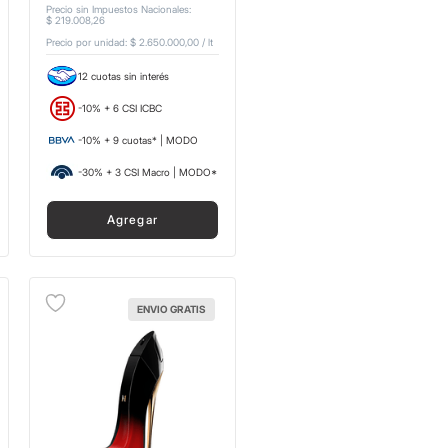
Precio sin Impuestos Nacionales
:
$
219
.
008
,
26
Precio por unidad:
$ 2.650.000,00
/
lt
12 cuotas sin interés
-10% + 6 CSI ICBC
-10% + 9 cuotas* | MODO
-30% + 3 CSI Macro | MODO*
Agregar
ENVIO GRATIS