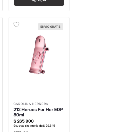
ENVIO GRATIS
CAROLINA HERRERA
212 Heroes For Her EDP
80ml
$
265
.
900
9
cuotas sin interés de:
$
29
.
545