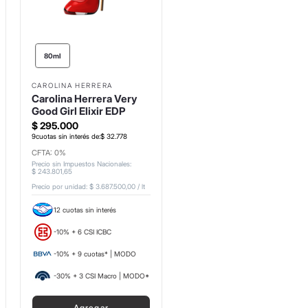
80ml
CAROLINA HERRERA
Carolina Herrera Very
Good Girl Elixir EDP
$
295
.
000
9
cuotas sin interés de:
$
32
.
778
CFTA: 0%
Precio sin Impuestos Nacionales
:
$
243
.
801
,
65
Precio por unidad:
$ 3.687.500,00
/
lt
12 cuotas sin interés
-10% + 6 CSI ICBC
-10% + 9 cuotas* | MODO
-30% + 3 CSI Macro | MODO*
Agregar