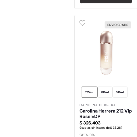
ENVIO GRATIS
125ml
80ml
50ml
CAROLINA HERRERA
Carolina Herrera 212 Vip
Rose EDP
$
326
.
403
9
cuotas sin interés de:
$
36
.
267
CFTA: 0%