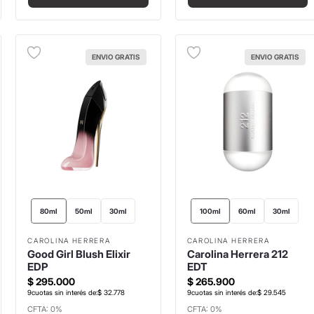
ENVIO GRATIS
ENVIO GRATIS
80ml
50ml
30ml
100ml
60ml
30ml
CAROLINA HERRERA
CAROLINA HERRERA
Good Girl Blush Elixir
Carolina Herrera 212
EDP
EDT
$
295
.
000
$
265
.
900
9
cuotas sin interés de:
$
32
.
778
9
cuotas sin interés de:
$
29
.
545
CFTA: 0%
CFTA: 0%