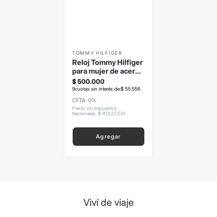
8
.
mochila
9
.
hugo boss
10
.
tom ford
TOMMY HILFIGER
Reloj Tommy Hilfiger
para mujer de acero
1781141
$
500
.
000
9
cuotas sin interés de:
$
55
.
556
CFTA: 0%
Precio sin Impuestos
Nacionales
:
$
413
.
223
,
14
Agregar
Viví de viaje