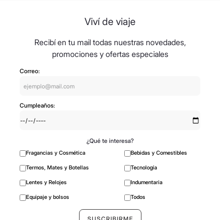
8
.
mochila
Viví de viaje
9
.
hugo boss
10
.
tom ford
Recibí en tu mail todas nuestras novedades,
promociones y ofertas especiales
Correo:
Cumpleaños:
¿Qué te interesa?
Fragancias y Cosmética
Bebidas y Comestibles
Termos, Mates y Botellas
Tecnología
Lentes y Relojes
Indumentaria
Equipaje y bolsos
Todos