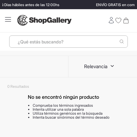
️ Días hábiles antes de las 12:00hs
ENVÍO GRATIS en compr
¿Qué estás buscando?
Términos más buscados
Relevancia
1
.
perfumes
2
.
termo stanley
0
3
.
ray ban
No se encontró ningún producto
4
.
lentes sol
Comprueba los términos ingresados
5
.
bressia
Intenta utilizar una sola palabra
Utiliza términos genéricos en la búsqueda
Intenta buscar sinónimos del término deseado
6
.
vino
7
.
carolina herrera