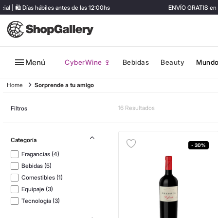
🛍️ Días hábiles antes de las 12:00hs
ENVÍO GRATIS en comp
Menú
CyberWine 🍷
Bebidas
Beauty
Mundo
Sorprende a tu amigo
16
Filtros
- 30%
Fragancias
(
4
)
Bebidas
(
5
)
Comestibles
(
1
)
Equipaje
(
3
)
Tecnología
(
3
)