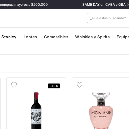
ras mayores a $200.000
SAME DAY en CABA y GBA ✈️ Con tar
¿Qué estás buscan
 Stanley
Lentes
Comestibles
Whiskies y Spirits
Equip
- 40%