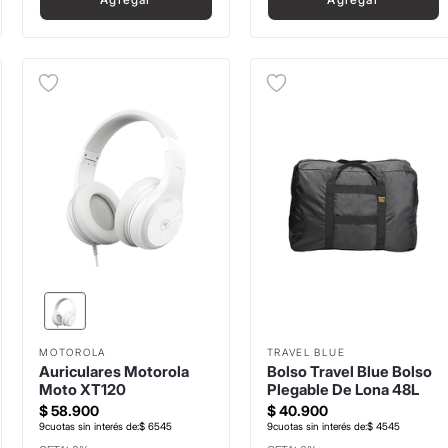
MOTOROLA
TRAVEL BLUE
Auriculares Motorola
Bolso Travel Blue Bolso
Moto XT120
Plegable De Lona 48L
$
58
.
900
$
40
.
900
9
cuotas sin interés de:
$
6545
9
cuotas sin interés de:
$
4545