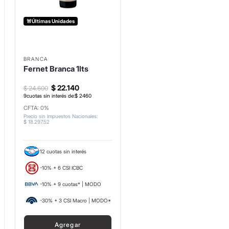
🚨Últimas Unidades
BRANCA
Fernet Branca 1lts
$
22
.
140
$
24
.
600
9
cuotas sin interés de:
$
2460
CFTA: 0%
Precio sin Impuestos Nacionales
:
$
18
.
297
,
52
12 cuotas sin interés
-10% + 6 CSI ICBC
-10% + 9 cuotas* | MODO
-30% + 3 CSI Macro | MODO*
Agregar