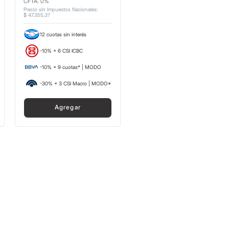
CFTA: 0%
Precio sin Impuestos Nacionales
:
$
47
.
355
,
37
12 cuotas sin interés
-10% + 6 CSI ICBC
-10% + 9 cuotas* | MODO
-30% + 3 CSI Macro | MODO*
Agregar