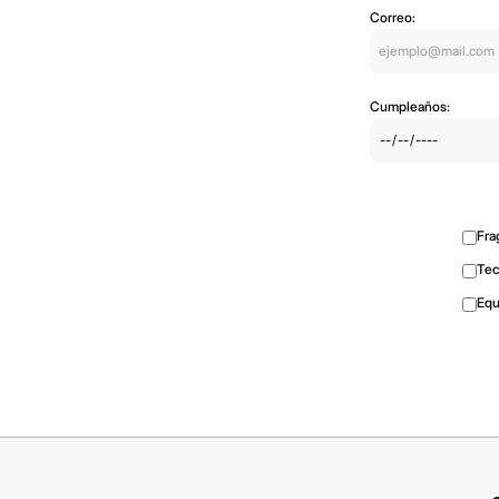
Correo:
Cumpleaños:
Fra
Tec
Equ