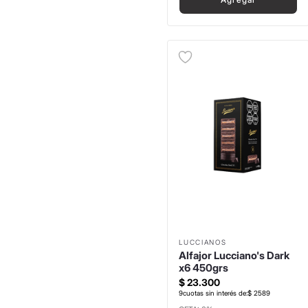
LUCCIANOS
Alfajor Lucciano's Dark
x6 450grs
$
23
.
300
9
cuotas sin interés de:
$
2589