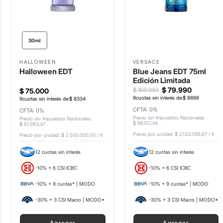
30ml
HALLOWEEN
VERSACE
Halloween EDT
Blue Jeans EDT 75ml
Edición Limitada
$
79
.
990
$
159
.
980
$
75
.
000
9
cuotas sin interés de:
$
8888
9
cuotas sin interés de:
$
8334
CFTA: 0%
CFTA: 0%
Precio sin Impuestos Nacionales
:
Precio sin Impuestos Nacionales
:
$
66
.
107
,
44
$
61
.
983
,
47
Precio por unidad:
$ 2.133.066,67
/
lt
Precio por unidad:
$ 2.500.000,00
/
lt
12 cuotas sin interés
12 cuotas sin interés
-10% + 6 CSI ICBC
-10% + 6 CSI ICBC
-10% + 9 cuotas* | MODO
-10% + 9 cuotas* | MODO
-30% + 3 CSI Macro | MODO*
-30% + 3 CSI Macro | MODO*
Agregar
Agregar