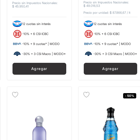
Precio sin Impuestos Nacionales
:
Precio sin Impuestos Nacionales
:
$
49
.
016
,
53
$
45
.
950
,
41
Precio por unidad:
$ 87.866,67
/
lt
12 cuotas sin interés
12 cuotas sin interés
-10% + 6 CSI ICBC
-10% + 6 CSI ICBC
-10% + 9 cuotas* | MODO
-10% + 9 cuotas* | MODO
-30% + 3 CSI Macro | MODO*
-30% + 3 CSI Macro | MODO*
Agregar
Agregar
- 50%