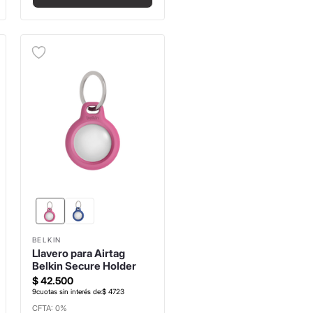
BELKIN
Llavero para Airtag
Belkin Secure Holder
$
42
.
500
9
cuotas sin interés de:
$
4723
CFTA: 0%