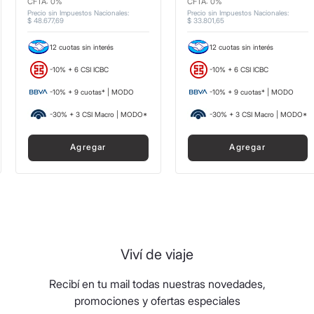
CFTA: 0%
CFTA: 0%
Precio sin Impuestos Nacionales
:
Precio sin Impuestos Nacionales
:
$
48
.
677
,
69
$
33
.
801
,
65
12 cuotas sin interés
12 cuotas sin interés
-10% + 6 CSI ICBC
-10% + 6 CSI ICBC
-10% + 9 cuotas* | MODO
-10% + 9 cuotas* | MODO
-30% + 3 CSI Macro | MODO*
-30% + 3 CSI Macro | MODO*
Agregar
Agregar
Viví de viaje
Recibí en tu mail todas nuestras novedades,
promociones y ofertas especiales