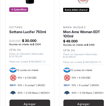
🍷 CyberWine
Suma doble chance!
SOTTANO
MARIA VAZQUEZ
Sottano Lucifer 750ml
Mon Ame Woman EDT
100ml
$
30
.
000
$
50
.
000
$
49
.
000
9
cuotas sin interés de:
$
3334
9
cuotas sin interés de:
$
5445
CFTA: 0%
CFTA: 0%
Precio sin Impuestos Nacionales
:
Precio sin Impuestos Nacionales
:
$
24
.
793
,
39
$
40
.
495
,
87
Precio por unidad:
$ 66.666,67
/
lt
Precio por unidad:
$ 490.000,00
/
lt
12 cuotas sin interés
12 cuotas sin interés
-10% + 6 CSI ICBC
-10% + 6 CSI ICBC
-10% + 9 cuotas* | MODO
-10% + 9 cuotas* | MODO
-30% + 3 CSI Macro | MODO*
-30% + 3 CSI Macro | MODO*
Agregar
Agregar