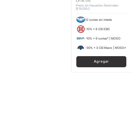
CFTA: 0%
Precio sin Impuestos Nacionales
:
$
19
.
256
,
2
12 cuotas sin interés
-10% + 6 CSI ICBC
-10% + 9 cuotas* | MODO
-30% + 3 CSI Macro | MODO*
Agregar