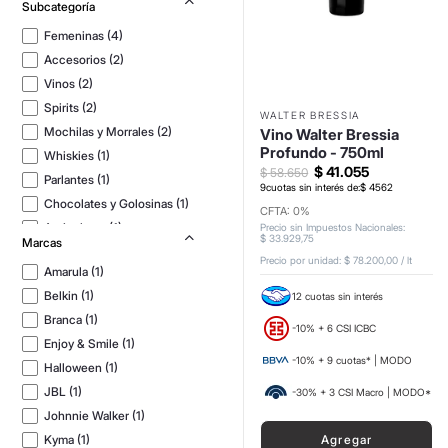
Femeninas
(
4
)
Accesorios
(
2
)
Vinos
(
2
)
Spirits
(
2
)
WALTER BRESSIA
Mochilas y Morrales
(
2
)
Vino Walter Bressia
Profundo - 750ml
Whiskies
(
1
)
$
41
.
055
$
58
.
650
Parlantes
(
1
)
9
cuotas sin interés de:
$
4562
Chocolates y Golosinas
(
1
)
CFTA: 0%
Auriculares
(
1
)
Precio sin Impuestos Nacionales
:
$
33
.
929
,
75
Marcas
Precio por unidad:
$ 78.200,00
/
lt
Amarula
(
1
)
Belkin
(
1
)
12 cuotas sin interés
Branca
(
1
)
-10% + 6 CSI ICBC
Enjoy & Smile
(
1
)
-10% + 9 cuotas* | MODO
Halloween
(
1
)
JBL
(
1
)
-30% + 3 CSI Macro | MODO*
Johnnie Walker
(
1
)
Agregar
Kyma
(
1
)