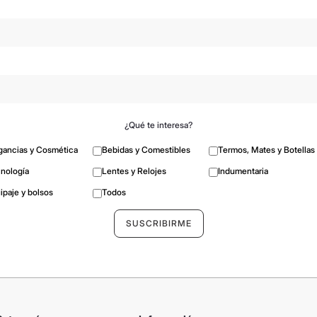
¿Qué te interesa?
gancias y Cosmética
Bebidas y Comestibles
Termos, Mates y Botellas
nología
Lentes y Relojes
Indumentaria
ipaje y bolsos
Todos