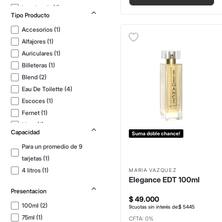
Lucciano's
(
1
)
Tipo Producto
Maria Vazquez
(
2
)
Accesorios
(
1
)
Mostrar 5 más
Alfajores
(
1
)
Auriculares
(
1
)
Billeteras
(
1
)
Blend
(
2
)
Eau De Toilette
(
4
)
Escoces
(
1
)
Fernet
(
1
)
Licor
(
1
)
Capacidad
Suma doble chance!
Mochilas
(
1
)
Para un promedio de 9
tarjetas
(
1
)
4 litros
(
1
)
MARIA VAZQUEZ
Elegance EDT 100ml
Presentacion
$
49
.
000
100ml
(
2
)
9
cuotas sin interés de:
$
5445
75ml
(
1
)
CFTA: 0%