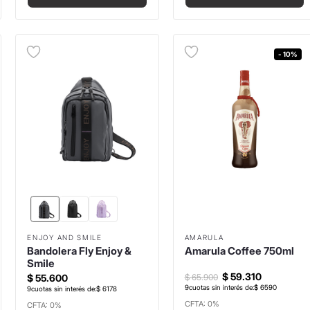
- 10%
ENJOY AND SMILE
AMARULA
Bandolera Fly Enjoy &
Amarula Coffee 750ml
Smile
$
59
.
310
$
65
.
900
$
55
.
600
9
cuotas sin interés de:
$
6590
9
cuotas sin interés de:
$
6178
CFTA: 0%
CFTA: 0%