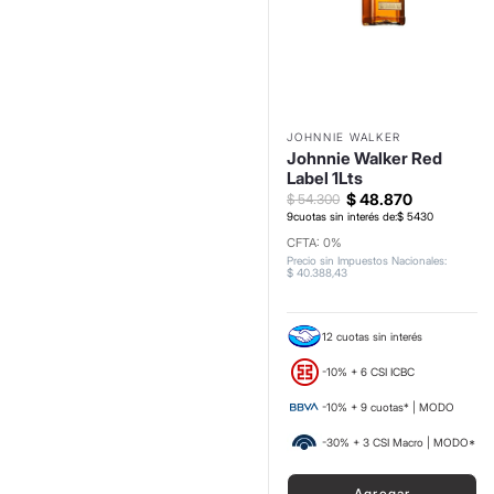
JOHNNIE WALKER
Johnnie Walker Red
Label 1Lts
$
48
.
870
$
54
.
300
9
cuotas sin interés de:
$
5430
CFTA: 0%
Precio sin Impuestos Nacionales
:
$
40
.
388
,
43
12 cuotas sin interés
-10% + 6 CSI ICBC
-10% + 9 cuotas* | MODO
-30% + 3 CSI Macro | MODO*
Agregar