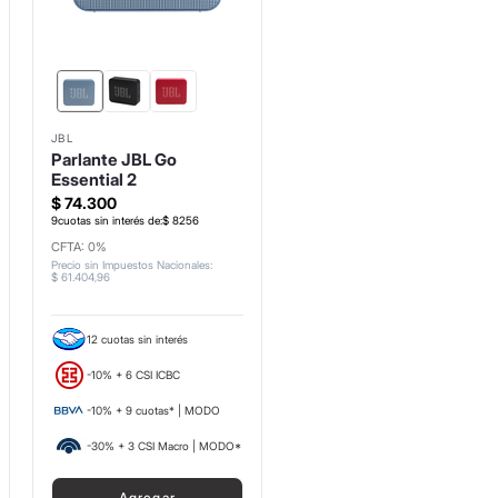
JBL
Parlante JBL Go
Essential 2
$
74
.
300
9
cuotas sin interés de:
$
8256
CFTA: 0%
Precio sin Impuestos Nacionales
:
$
61
.
404
,
96
12 cuotas sin interés
-10% + 6 CSI ICBC
-10% + 9 cuotas* | MODO
-30% + 3 CSI Macro | MODO*
Agregar