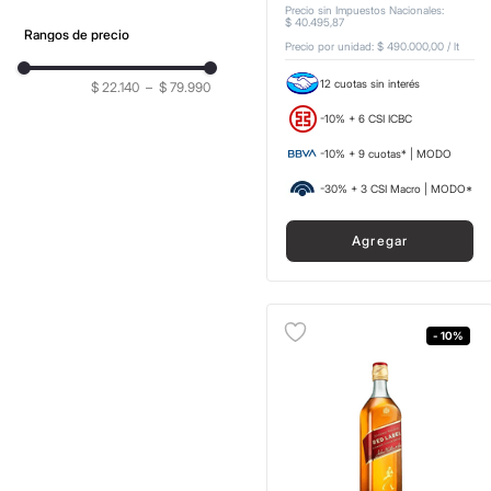
Precio sin Impuestos Nacionales
:
$
40
.
495
,
87
Rangos de precio
Precio por unidad:
$ 490.000,00
/
lt
12 cuotas sin interés
$ 22.140
–
$ 79.990
-10% + 6 CSI ICBC
-10% + 9 cuotas* | MODO
-30% + 3 CSI Macro | MODO*
Agregar
- 10%