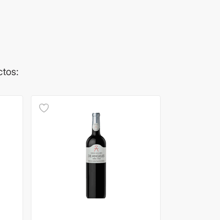
ctos: