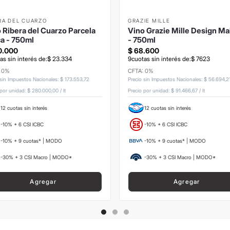
RA DEL CUARZO
GRAZIE MILLE
 Ribera del Cuarzo Parcela
Vino Grazie Mille Design Ma
a - 750ml
- 750ml
0
.
000
$
68
.
600
as sin interés de:
$
23
.
334
9
cuotas sin interés de:
$
7623
: 0%
CFTA: 0%
 sin Impuestos Nacionales
:
$
173
.
553
,
72
Precio sin Impuestos Nacionales
:
$
56
.
694
,
2
 por unidad:
$ 280.000,00
/
lt
Precio por unidad:
$ 91.466,67
/
lt
12 cuotas sin interés
12 cuotas sin interés
-10% + 6 CSI ICBC
-10% + 6 CSI ICBC
-10% + 9 cuotas* | MODO
-10% + 9 cuotas* | MODO
-30% + 3 CSI Macro | MODO*
-30% + 3 CSI Macro | MODO*
Agregar
Agregar