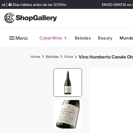
🛍️ Días hábiles antes de las 12:00hs
ENVÍO GRATIS en com
Menú
CyberWine 🍷
Bebidas
Beauty
Mundo
Vino Humberto Canale Old
Bebidas
Vinos