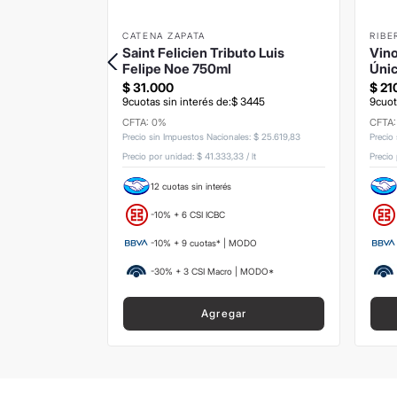
CATENA ZAPATA
RIBE
750ml
Saint Felicien Tributo Luis
Vino
Felipe Noe 750ml
Únic
$
31
.
000
$
21
945
9
cuotas sin interés de:
$
3445
9
cuot
CFTA: 0%
CFTA
s
:
$
36
.
776
,
86
Precio sin Impuestos Nacionales
:
$
25
.
619
,
83
Precio
/
lt
Precio por unidad:
$ 41.333,33
/
lt
Precio
12 cuotas sin interés
-10% + 6 CSI ICBC
ODO
-10% + 9 cuotas* | MODO
 MODO*
-30% + 3 CSI Macro | MODO*
Agregar