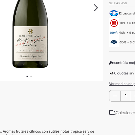
SKU
:
405456
12 cuotas si
-10% + 6 CS
-10% + 9 c
-30% + 3 C
¡Encontrá la mej
6 cuotas
sin 
Ver medios de 
－
Calcular e
. Aromas frutales cítricos con sutiles notas tropicales y de