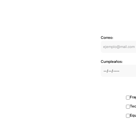
Correo:
Cumpleaños:
Fra
Tec
Equ