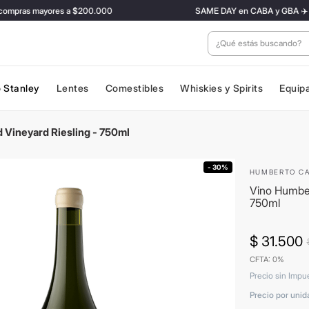
pras mayores a $200.000
SAME DAY en CABA y GBA ✈️ Con tar
¿Qué estás buscan
 Stanley
Lentes
Comestibles
Whiskies y Spirits
Equip
 Vineyard Riesling - 750ml
- 30%
HUMBERTO C
Vino Humber
750ml
$
31
.
500
CFTA: 0%
Precio sin Impu
Precio por unid