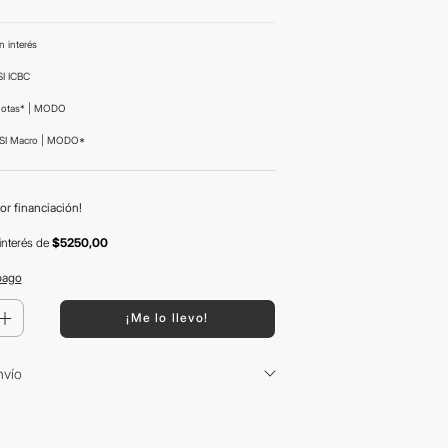
n interés
I ICBC
uotas* | MODO
SI Macro | MODO*
or financiación!
interés
de
$5250,00
pago
＋
¡Me lo llevo!
nvío