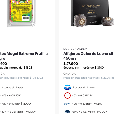
OR
LA VIEJA ALDEA
tos Mogul Extreme Frutilla
Alfajores Dulce de Leche x6
grs
450grs
.
400
$
27
.
900
as sin interés de:
$
1823
9
cuotas sin interés de:
$
3100
: 0%
CFTA: 0%
 sin Impuestos Nacionales
:
$
13
.
553
,
72
Precio sin Impuestos Nacionales
:
$
23
.
057
,
8
12 cuotas sin interés
12 cuotas sin interés
-10% + 6 CSI ICBC
-10% + 6 CSI ICBC
-10% + 9 cuotas* | MODO
-10% + 9 cuotas* | MODO
-30% + 3 CSI Macro | MODO*
-30% + 3 CSI Macro | MODO*