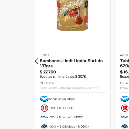
LINDT
ARC
dor
Bombones Lindt Lindor Surtido
Tubi
137grs
620
$
27
.
700
$
16
767
9
cuotas sin interés de:
$
3078
9
cuot
CFTA: 0%
CFTA
s
:
$
13
.
140
,
5
Precio sin Impuestos Nacionales
:
$
22
.
892
,
56
Precio
12 cuotas sin interés
-10% + 6 CSI ICBC
ODO
-10% + 9 cuotas* | MODO
 MODO*
-30% + 3 CSI Macro | MODO*