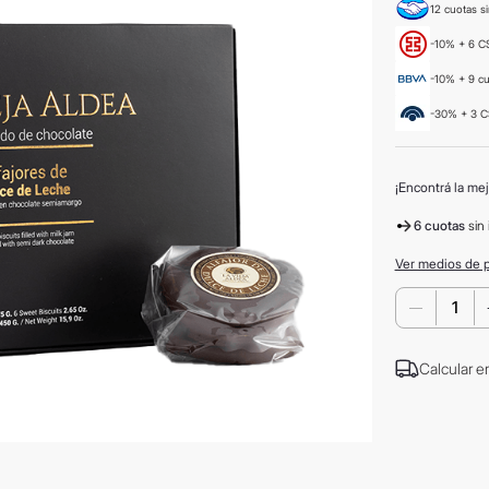
12 cuotas si
-10% + 6 CS
-10% + 9 c
-30% + 3 C
¡Encontrá la mej
6 cuotas
sin 
Ver medios de 
－
Calcular e