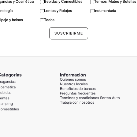
gancias y Cosmética
Bebidas y Comestibles
Termos, Mates y Botellas
nología
Lentes y Relojes
Indumentaria
ipaje y bolsos
Todos
Categorías
Información
Quienes somos
ragancias
Nuestros locales
osmética
Beneficios de bancos
ebidas
Preguntas frecuentes
Términos y condiciones Sorteo Auto
entes
Trabaja con nosotros
amping
omestibles