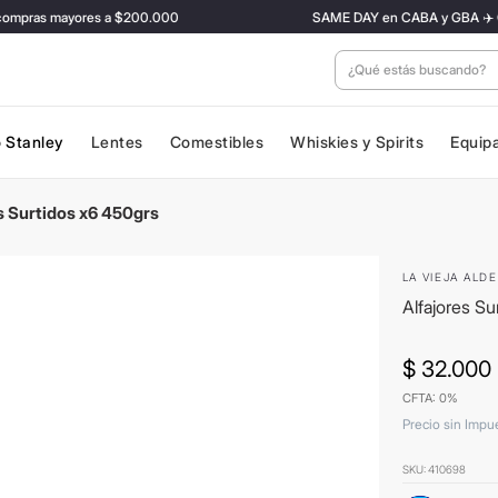
ras mayores a $200.000
SAME DAY en CABA y GBA ✈️ Con tar
¿Qué estás buscan
 Stanley
Lentes
Comestibles
Whiskies y Spirits
Equip
s Surtidos x6 450grs
LA VIEJA ALD
Alfajores Su
$
32
.
000
CFTA: 0%
Precio sin Impu
SKU
:
410698