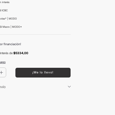
n interés
I ICBC
uotas* | MODO
SI Macro | MODO*
or financiación!
interés
de
$5334,00
pago
＋
¡Me lo llevo!
nvío