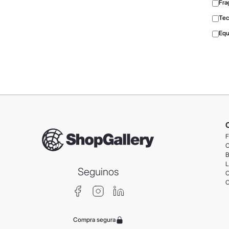
Fra
Tec
Equ
F
C
B
L
Seguinos
C
C
Compra segura