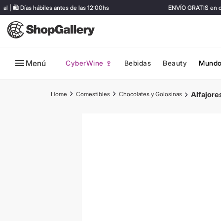
🛍️ Días hábiles antes de las 12:00hs
ENVÍO GRATIS en comp
Menú
CyberWine 🍷
Bebidas
Beauty
Mundo
Alfajore
Comestibles
Chocolates y Golosinas